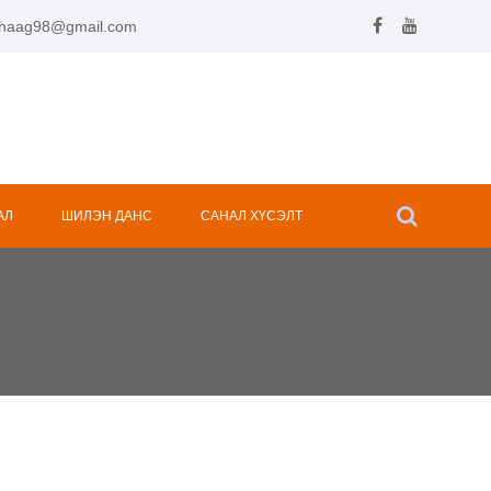
.hhaag98@gmail.com
АЛ
ШИЛЭН ДАНС
САНАЛ ХҮСЭЛТ