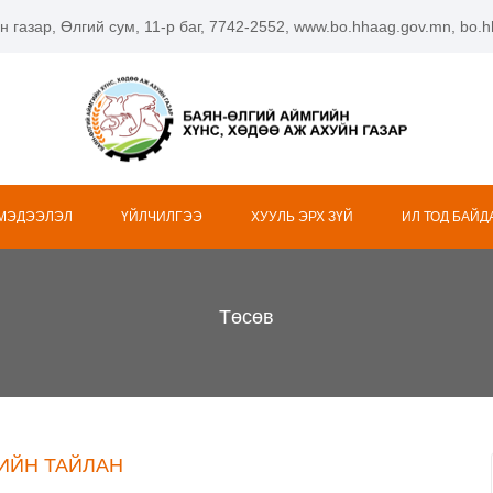
н газар, Өлгий сум, 11-р баг, 7742-2552, www.bo.hhaag.gov.mn, bo
 МЭДЭЭЛЭЛ
ҮЙЛЧИЛГЭЭ
ХУУЛЬ ЭРХ ЗҮЙ
ИЛ ТОД БАЙД
Төсөв
ИЙН ТАЙЛАН