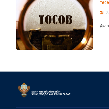
төс
J
Дэлг