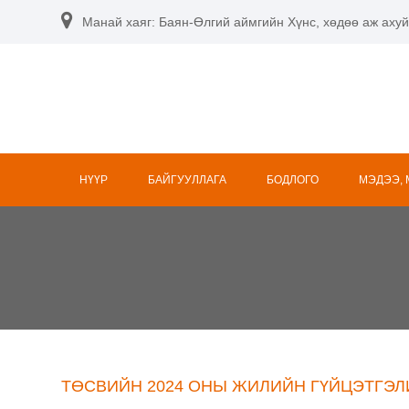
Skip
Манай хаяг: Баян-Өлгий аймгийн Хүнс, хөдөө аж ахуй
to
content
НҮҮР
БАЙГУУЛЛАГА
БОДЛОГО
МЭДЭЭ,
ТӨСВИЙН 2024 ОНЫ ЖИЛИЙН ГҮЙЦЭТГЭЛ