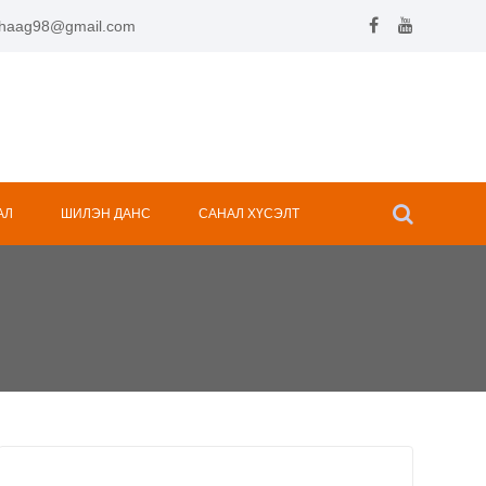
.hhaag98@gmail.com
АЛ
ШИЛЭН ДАНС
САНАЛ ХҮСЭЛТ