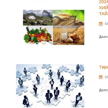
202
ХИЙ
ТАЙ
M
Дэлг
Төр
M
Дэлг