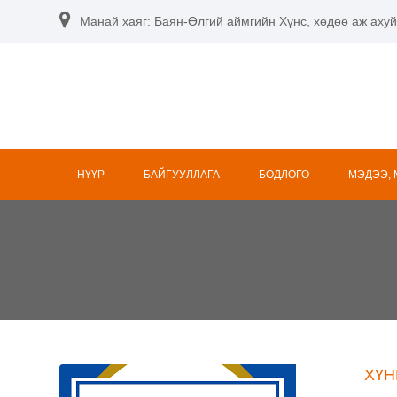
Skip
Манай хаяг: Баян-Өлгий аймгийн Хүнс, хөдөө аж ахуй
to
content
НҮҮР
БАЙГУУЛЛАГА
БОДЛОГО
МЭДЭЭ,
ХҮН