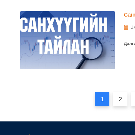
Сан
J
Дэлг
1
2