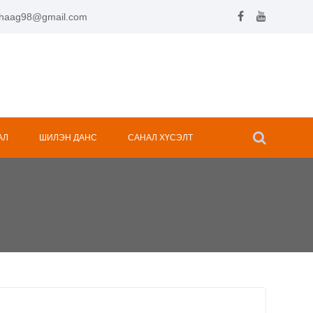
.hhaag98@gmail.com
АЛ
ШИЛЭН ДАНС
САНАЛ ХҮСЭЛТ