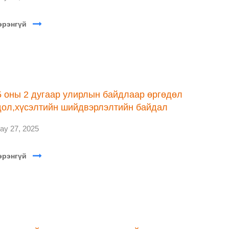
эрэнгүй
5 оны 2 дугаар улирлын байдлаар өргөдөл
дол,хүсэлтийн шийдвэрлэлтийн байдал
ay 27, 2025
эрэнгүй