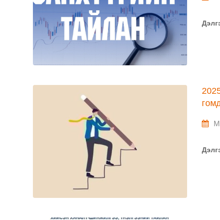
Дэлг
202
гом
M
Дэлг