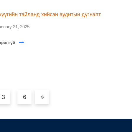
хүүгийн тайланд хийсэн аудитын дүгнэлт
anuary 31, 2025
эрэнгүй
3
6