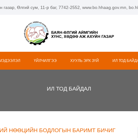
н газар, Өлгий сум, 11-р баг, 7742-2552, www.bo.hhaag.gov.mn, bo
 МЭДЭЭЛЭЛ
ҮЙЛЧИЛГЭЭ
ХУУЛЬ ЭРХ ЗҮЙ
ИЛ ТОД БАЙД
ИЛ ТОД БАЙДАЛ
ИЙ НӨӨЦИЙН БОДЛОГЫН БАРИМТ БИЧИГ