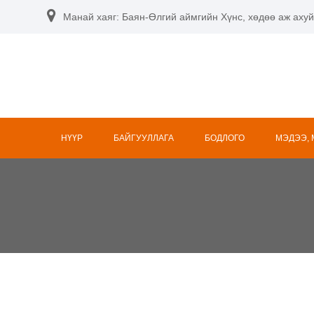
Манай хаяг: Баян-Өлгий аймгийн Хүнс, хөдөө аж ахуй
НҮҮР
БАЙГУУЛЛАГА
БОДЛОГО
МЭДЭЭ,