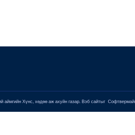
й аймгийн Хүнс, хөдөө аж ахуйн газар. Вэб сайтыг
Софтвермай