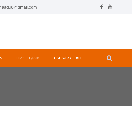
.hhaag98@gmail.com
АЛ
ШИЛЭН ДАНС
САНАЛ ХҮСЭЛТ