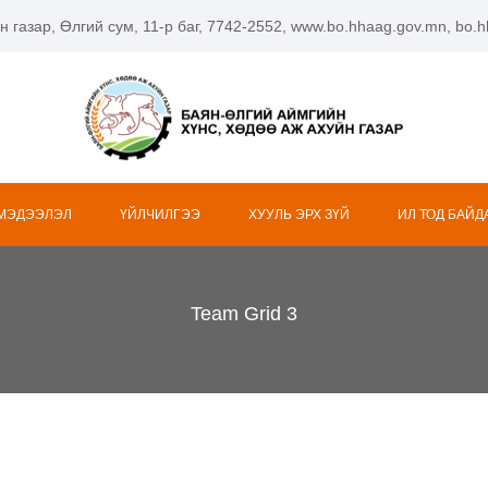
н газар, Өлгий сум, 11-р баг, 7742-2552, www.bo.hhaag.gov.mn, bo
 МЭДЭЭЛЭЛ
ҮЙЛЧИЛГЭЭ
ХУУЛЬ ЭРХ ЗҮЙ
ИЛ ТОД БАЙД
Team Grid 3