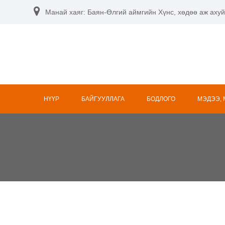
Манай хаяг: Баян-Өлгий аймгийн Хүнс, хөдөө аж ахуй
НҮҮР
БАЙГУУЛЛАГА
БОДЛОГО
МЭДЭЭ,