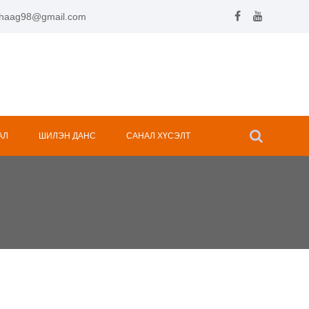
.hhaag98@gmail.com
АЛ
ШИЛЭН ДАНС
САНАЛ ХҮСЭЛТ