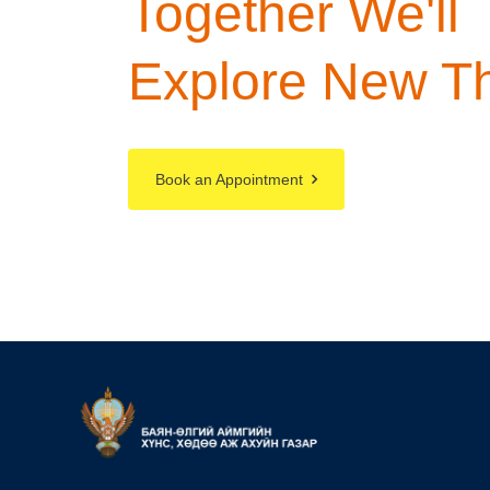
Together
We'll
Explore
New Th
Book an Appointment