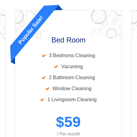
Popular Sale!
Bed Room
3 Bedrroms Cleaning
Vacuming
2 Bathroom Cleaning
Window Cleaning
1 Livingroom Cleaning
$
59
/ Per month