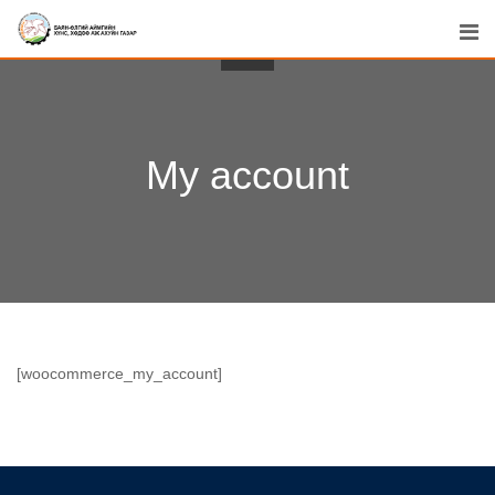
Skip
to
content
My account
[woocommerce_my_account]