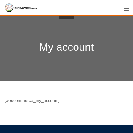
Skip
to
content
My account
[woocommerce_my_account]