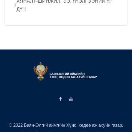
ХЯНАЛТ-ШИНЖИЛГЭЭ, ҮНЭЛГЭЭНИЙ ҮР
ДҮН
© 2022 Баян-Өлгий аймгийн Хүнс, хөдөө аж ахуйн газар.