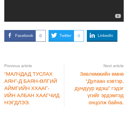
Facebook
Twitter
LinkedIn
0
0
Previous article
Next article
“МАЛЧДАД ТУСЛАХ
Зөвлөмжийн өмнө
АЯН”-Д БАЯН-ӨЛГИЙ
“Дулаан хэвтэр,
АЙМГИЙН ХХААГ-
дундуур идэш” гэдэг
ИЙН АЛБАН ХААГЧИД
үгийг эрдэмтэд
НЭГДЛЭЭ.
онцолж байна.