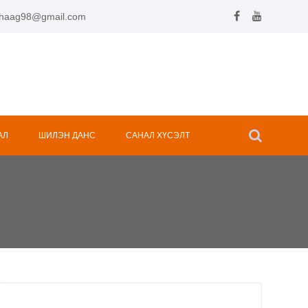
.hhaag98@gmail.com
АЛ
ШИЛЭН ДАНС
САНАЛ ХҮСЭЛТ