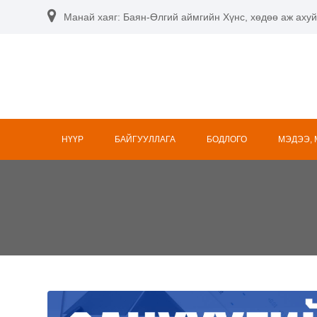
Skip
Манай хаяг: Баян-Өлгий аймгийн Хүнс, хөдөө аж ахуй
to
content
НҮҮР
БАЙГУУЛЛАГА
БОДЛОГО
МЭДЭЭ,