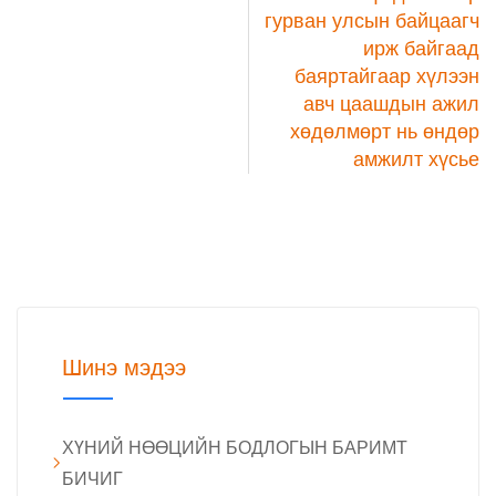
гурван улсын байцаагч
ирж байгаад
баяртайгаар хүлээн
авч цаашдын ажил
хөдөлмөрт нь өндөр
амжилт хүсье
Шинэ мэдээ
ХҮНИЙ НӨӨЦИЙН БОДЛОГЫН БАРИМТ
БИЧИГ