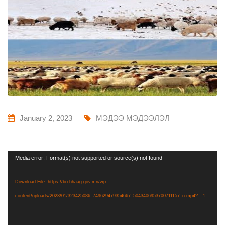
January 2, 2023
МЭДЭЭ МЭДЭЭЛЭЛ
Video
Media error: Format(s) not supported or source(s) not found
Player
Download File: https://bo.hhaag.gov.mn/wp-
content/uploads/2023/01/323425086_749629479354667_5043406953700711157_n.mp4?_=1