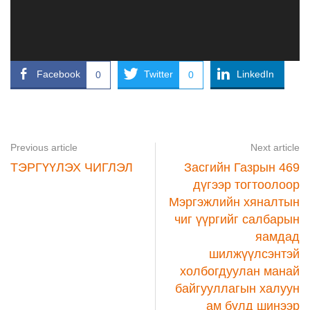
Facebook
Twitter
LinkedIn
0
0
Previous article
Next article
ТЭРГҮҮЛЭХ ЧИГЛЭЛ
Засгийн Газрын 469
дүгээр тогтоолоор
Мэргэжлийн хяналтын
чиг үүргийг салбарын
яамдад
шилжүүлсэнтэй
холбогдуулан манай
байгууллагын халуун
ам бүлд шинээр