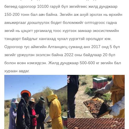
бөгөөд одоогоор 10100 гаруй бүл зөгийгөөс жилд дунджаар
150-200 тонн бал авч байна. Зөгийн аж ахуй эрхлэх нь өрхийн
амьжиргааг дээшлүүлэх бодит боломжийг олтгодгоос гадна
зөгий нь цэцэгт ургамалд тоос хүртээх замаар экосистемийн
тэнцвэрт байдлыг хангахад чухал үүрэгтэй оролцдог юм.
Одоогоор тус аймгийн Алтанцөгц суманд анх 2017 онд 5 бүл
зөгийг үржүүлэн эхэлсэн байна 2022 оны байдлаар 20 бүл
болон өсөн нэмэгдсэн. Жилд дунджаар 500-600 кг зөгийн бал
хураан авдаг.