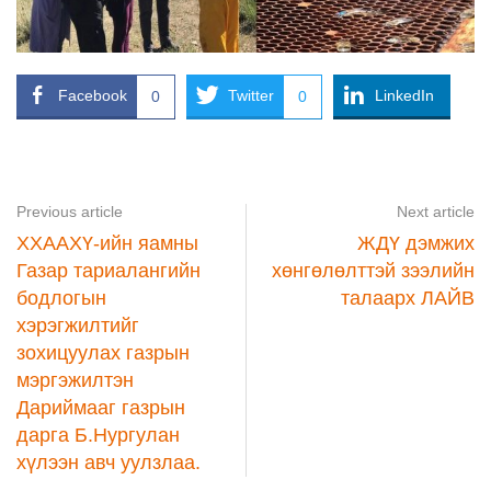
Facebook
Twitter
LinkedIn
0
0
Previous article
Next article
ХХААХҮ-ийн яамны
ЖДҮ дэмжих
Газар тариалангийн
хөнгөлөлттэй зээлийн
бодлогын
талаарх ЛАЙВ
хэрэгжилтийг
зохицуулах газрын
мэргэжилтэн
Дариймааг газрын
дарга Б.Нургулан
хүлээн авч уулзлаа.