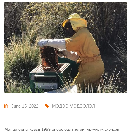
June 15, 2022
МЭДЭЭ МЭДЭЭЛЭЛ
Манай орны хувьд 1959 оноос балт зөгийг үржүүлж эхэлсэн