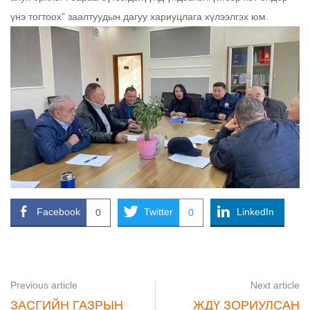
үнэ тогтоох” заалтуудын дагуу хариуцлага хүлээлгэх юм.
Facebook
Twitter
LinkedIn
0
0
Previous article
Next article
ЗАСГИЙН ГАЗРЫН
ЖДҮ ЗОРИУЛСАН