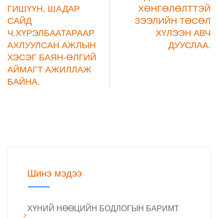
ГИШҮҮН, ШАДАР
ХӨНГӨЛӨЛТТЭЙ
САЙД
ЗЭЭЛИЙН ТӨСӨЛ
Ч.ХҮРЭЛБААТАРААР
ХҮЛЭЭН АВЧ
АХЛУУЛСАН АЖЛЫН
ДУУСЛАА.
ХЭСЭГ БАЯН-ӨЛГИЙ
АЙМАГТ АЖИЛЛАЖ
БАЙНА.
Шинэ мэдээ
ХҮНИЙ НӨӨЦИЙН БОДЛОГЫН БАРИМТ