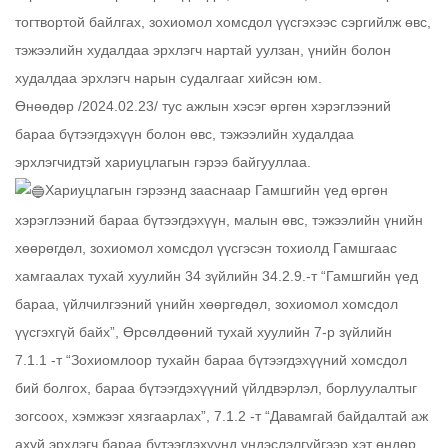
тогтвортой байлгах, зохиомол хомсдол үүсгэхээс сэргийлж өвс,
тэжээлийн худалдаа эрхлэгч нартай уулзан, үнийн болон
худалдаа эрхлэгч нарын судалгааг хийсэн юм.
Өнөөдөр /2024.02.23/ тус ажлын хэсэг өргөн хэрэглээний
бараа бүтээгдэхүүн болон өвс, тэжээлийн худалдаа
эрхлэгчидтэй хариуцлагын гэрээ байгууллаа.
Хариуцлагын гэрээнд зааснаар Гамшгийн үед өргөн
хэрэглээний бараа бүтээгдэхүүн, малын өвс, тэжээлийн үнийн
хөөрөгдөл, зохиомол хомсдол үүсгэсэн тохиолд Гамшгаас
хамгаалах тухай хуулийн 34 зүйлийн 34.2.9.-т “Гамшгийн үед
бараа, үйлчилгээний үнийн хөөргөдөл, зохиомол хомсдол
үүсгэхгүй байх”, Өрсөлдөөний тухай хуулийн 7-р зүйлийн
7.1.1 -т “Зохиомлоор тухайн бараа бүтээгдэхүүний хомсдол
бий болгох, бараа бүтээгдэхүүний үйлдвэрлэл, борлуулалтыг
зогсоох, хэмжээг хязгаарлах”, 7.1.2 -т “Давамгай байдалтай аж
ахуй эрхлэгч бараа бүтээгдэхүүнд үндэслэлгүйгээр хэт өндөр