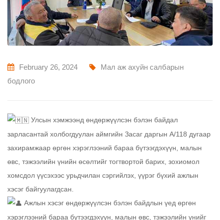
February 26, 2024
Мал аж ахуйн салбарын
бодлого
Улсын хэмжээнд өндөржүүлсэн бэлэн байдал
зарласантай холбогдуулан аймгийн Засаг даргын А/118 дугаар
захирамжаар өргөн хэрэглээний бараа бүтээгдэхүүн, малын
өвс, тэжээлийн үнийн өсөлтийг тогтвортой барих, зохиомол
хомсдол үүсэхээс урьдчилан сэргийлэх, үүрэг бүхий ажлын
хэсэг байгуулагдсан.
Ажлын хэсэг өндөржүүлсэн бэлэн байдлын үед өргөн
хэрэглээний бараа бүтээгдэхүүн, малын өвс, тэжээлийн үнийг