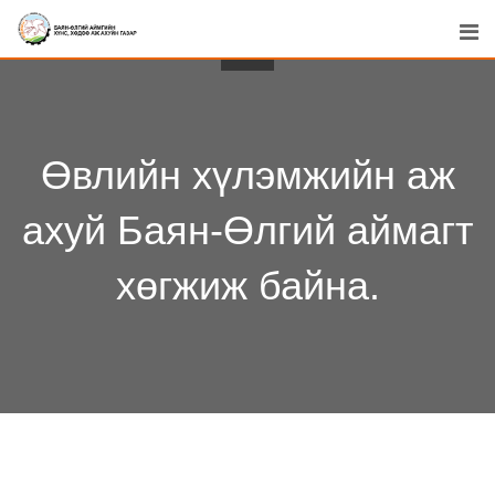
Skip
to
content
Өвлийн хүлэмжийн аж
ахуй Баян-Өлгий аймагт
хөгжиж байна.