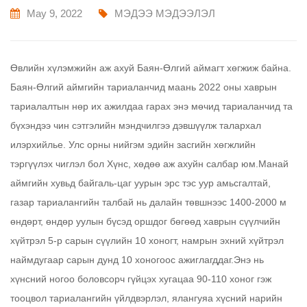
May 9, 2022
МЭДЭЭ МЭДЭЭЛЭЛ
Өвлийн хүлэмжийн аж ахуй Баян-Өлгий аймагт хөгжиж байна.
Баян-Өлгий аймгийн тариаланчид маань 2022 оны хаврын
тариалалтын нөр их ажилдаа гарах энэ мөчид тариаланчид та
бүхэндээ чин сэтгэлийн мэндчилгээ дэвшүүлж талархал
илэрхийлье. Улс орны нийгэм эдийн засгийн хөгжлийн
тэргүүлэх чиглэл бол Хүнс, хөдөө аж ахуйн салбар юм.Манай
аймгийн хувьд байгаль-цаг уурын эрс тэс уур амьсгалтай,
газар тариалангийн талбай нь далайн төвшнээс 1400-2000 м
өндөрт, өндөр уулын бүсэд оршдог бөгөөд хаврын сүүлчийн
хүйтрэл 5-р сарын сүүлийн 10 хоногт, намрын эхний хүйтрэл
наймдугаар сарын дунд 10 хоногоос ажиглагддаг.Энэ нь
хүнсний ногоо боловсорч гүйцэх хугацаа 90-110 хоног гэж
тооцвол тариалангийн үйлдвэрлэл, ялангуяа хүсний нарийн