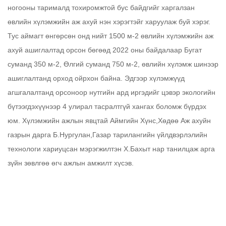
ногооны тарималд тохиромжтой бус байдгийг харгалзан
өвлийн хүлэмжийн аж ахуй нэн хэрэгтэйг харуулаж буй хэрэг.
Тус аймагт өнгөрсөн онд нийт 1500 м-2 өвлийн хүлэмжийн аж
ахуй ашиглалтад орсон бөгөөд 2022 оны байдалаар Бугат
суманд 350 м-2, Өлгий суманд 750 м-2, өвлийн хүлэмж шинээр
ашиглалтанд орход ойрхон байна. Эдгээр хүлэмжүүд
агшгалалтанд орсоноор нутгийн ард иргэдийг цэвэр экологийн
бүтээгдэхүүнээр 4 улирал тасралтгүй хангах боломж бүрдэх
юм. Хүлэмжийн ажлын явцтай Аймгийн Хүнс,Хөдөө Аж ахуйн
газрын дарга Б.Нургулан,Газар тарилангийн үйлдвэрлэлийн
технологи хариуцсан мэрэгжилтэн Х.Бахыт нар танилцаж арга
зүйн зөвлгөө өгч ажлын амжилт хүсэв.