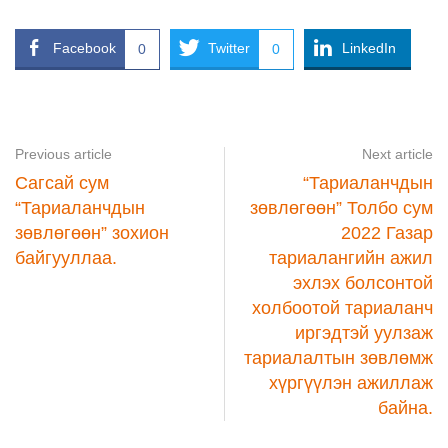
Facebook
Twitter
LinkedIn
0
0
Previous article
Next article
Сагсай сум
“Тариаланчдын
“Тариаланчдын
зөвлөгөөн” Толбо сум
зөвлөгөөн” зохион
2022 Газар
байгууллаа.
тариалангийн ажил
эхлэх болсонтой
холбоотой тариаланч
иргэдтэй уулзаж
тариалалтын зөвлөмж
хүргүүлэн ажиллаж
байна.