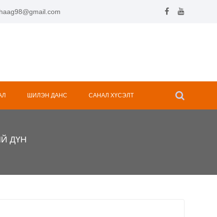
.hhaag98@gmail.com
АЛ
ШИЛЭН ДАНС
САНАЛ ХҮСЭЛТ
Й ДҮН