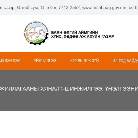
н газар, Өлгий сум, 11-р баг, 7742-2552, www.bo.hhaag.gov.mn, bo
 МЭДЭЭЛЭЛ
ҮЙЛЧИЛГЭЭ
ХУУЛЬ ЭРХ ЗҮЙ
ИЛ ТОД БАЙД
АЖИЛЛАГААНЫ ХЯНАЛТ-ШИНЖИЛГЭЭ, ҮНЭЛГЭЭНИ