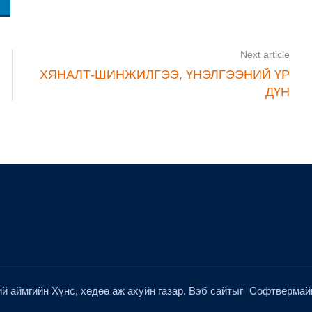
Next article
ХЯНАЛТ-ШИНЖИЛГЭЭ, ҮНЭЛГЭЭНИЙ ҮР
ДҮН
й аймгийн Хүнс, хөдөө аж ахуйн газар. Вэб сайтыг
Софтвермай