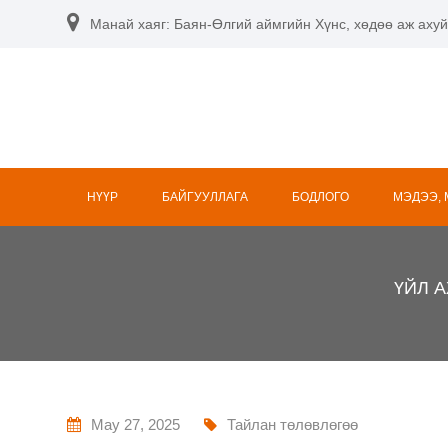
Skip
Манай хаяг: Баян-Өлгий аймгийн Хүнс, хөдөө аж ахуй
to
content
НҮҮР
БАЙГУУЛЛАГА
БОДЛОГО
МЭДЭЭ,
ҮЙЛ 
May 27, 2025
Тайлан төлөвлөгөө