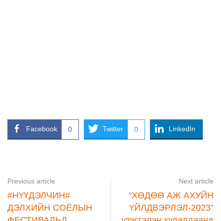
Facebook
Twitter
LinkedIn
0
0
Previous article
Next article
#НҮҮДЭЛЧИН#
“ХӨДӨӨ АЖ АХУЙН
ДЭЛХИЙН СОЁЛЫН
ҮЙЛДВЭРЛЭЛ-2023”
ФЕСТИВАЛЬД
үзэсгэлэн худалдаанд