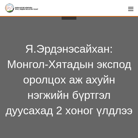
Skip
to
content
Я.Эрдэнэсайхан:
Монгол-Хятадын экспод
оролцох аж ахуйн
нэгжийн бүртгэл
дуусахад 2 хоног үлдлээ