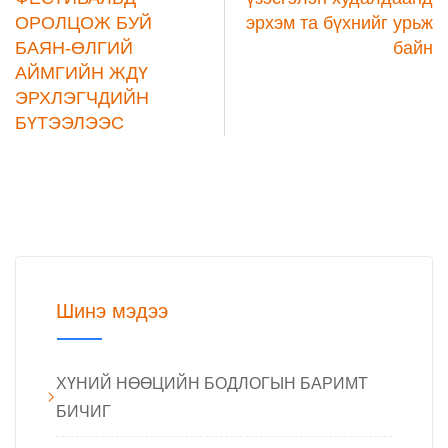
ОРОЛЦОЖ БУЙ
эрхэм та бүхнийг урьж
БАЯН-ӨЛГИЙ
байн
АЙМГИЙН ЖДҮ
ЭРХЛЭГЧДИЙН
БҮТЭЭЛЭЭС
Шинэ мэдээ
ХҮНИЙ НӨӨЦИЙН БОДЛОГЫН БАРИМТ
БИЧИГ