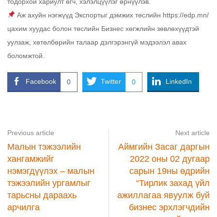
тодорхой хариулт өгч, хэлэлцүүлэг өрнүүлэв.
Аж ахуйн нэгжүүд Экспортыг дэмжих төслийн https://edp.mn/
цахим хуудас болон төслийн Бизнес хөгжлийн зөвлөхүүдтэй
уулзаж, хөтөлбөрийн талаар дэлгэрэнгүй мэдээлэл авах
боломжтой.
Facebook
Twitter
LinkedIn
0
0
Previous article
Next article
Малын тэжээлийн
Аймгийн Засаг даргын
хангамжийг
2022 оны 02 дугаар
нэмэгдүүлэх – малын
сарын 19ны өдрийн
тэжээлийн ургамлыг
“Тирлик захад үйл
тарьсны дараахь
ажиллагаа явуулж буй
арчилга
бизнес эрхлэгчдийн