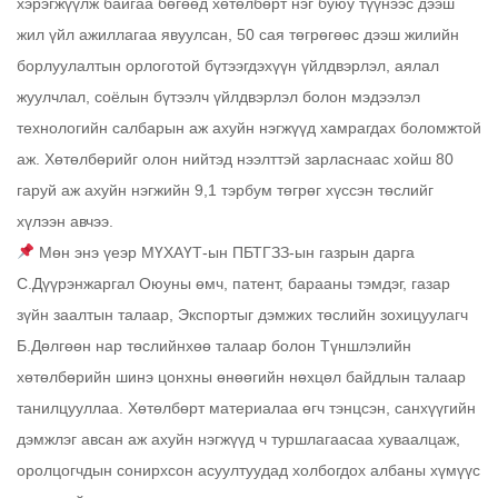
хэрэгжүүлж байгаа бөгөөд хөтөлбөрт нэг буюу түүнээс дээш
жил үйл ажиллагаа явуулсан, 50 сая төгрөгөөс дээш жилийн
борлуулалтын орлоготой бүтээгдэхүүн үйлдвэрлэл, аялал
жуулчлал, соёлын бүтээлч үйлдвэрлэл болон мэдээлэл
технологийн салбарын аж ахуйн нэгжүүд хамрагдах боломжтой
аж. Хөтөлбөрийг олон нийтэд нээлттэй зарласнаас хойш 80
гаруй аж ахуйн нэгжийн 9,1 тэрбум төгрөг хүссэн төслийг
хүлээн авчээ.
Мөн энэ үеэр МҮХАҮТ-ын ПБТГЗЗ-ын газрын дарга
С.Дүүрэнжаргал Оюуны өмч, патент, барааны тэмдэг, газар
зүйн заалтын талаар, Экспортыг дэмжих төслийн зохицуулагч
Б.Дөлгөөн нар төслийнхөө талаар болон Түншлэлийн
хөтөлбөрийн шинэ цонхны өнөөгийн нөхцөл байдлын талаар
танилцууллаа. Хөтөлбөрт материалаа өгч тэнцсэн, санхүүгийн
дэмжлэг авсан аж ахуйн нэгжүүд ч туршлагаасаа хуваалцаж,
оролцогчдын сонирхсон асуултуудад холбогдох албаны хүмүүс