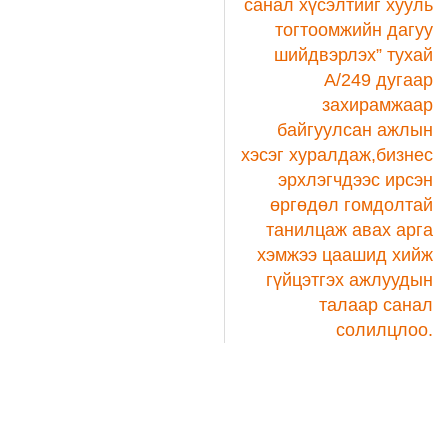
санал хүсэлтийг хууль
тогтоомжийн дагуу
шийдвэрлэх” тухай
А/249 дугаар
захирамжаар
байгуулсан ажлын
хэсэг хуралдаж,бизнес
эрхлэгчдээс ирсэн
өргөдөл гомдолтай
танилцаж авах арга
хэмжээ цаашид хийж
гүйцэтгэх ажлуудын
талаар санал
солилцлоо.