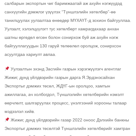
салбарын экспортын чиг баримжаатай аж ахуйн нэгжүүдэд
санхүүгийн дэмжлэг үзүүлэх “Түншлэлийн хөтөлбөр”-өө
танилцуулах уулзалтаа өнөөдөр МҮХАҮТ-д зохион байгууллаа.
Уулзалт, хэлэлцүүлэгт тус хөтөлбөрт хамрагдахаар анхан
шатны өргөдөл өгсөн болон сонирхож буй аж ахуйн нэгж
байгууллагуудын 130 гаруй төлөөлөл оролцож, сонирхсон
асуултдаа хариулт авлаа.
Уулзалтын эхэнд Засгийн газрын хэрэгжүүлэгч агентлаг
Жижиг, дунд үйлдвэрийн газрын дарга Я.Эрдэнэсайхан
Экспортыг дэмжих төсөл, ЖДҮГ-ын оролцоо, хамтын
ажиллагаа, ач холбогдол, Түншлэлийн хөтөлбөрийн нэмэлт
өөрчлөлт, шалгаруулах процесс, үнэлгээний хорооны талаар
мэдээлэл хийв.
Жижиг, дунд үйлдвэрийн газар 2022 оноос Дэлхийн банкны
Экспортыг дэмжих төсөлтэй Түншлэлийн хөтөлбөрийг хамтран