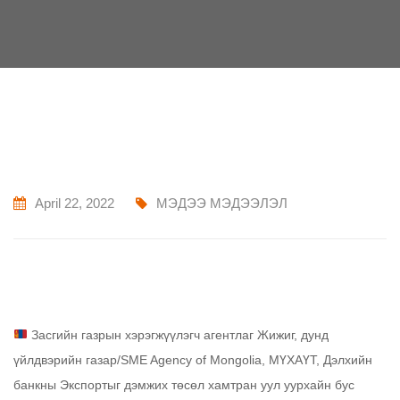
April 22, 2022
МЭДЭЭ МЭДЭЭЛЭЛ
Засгийн газрын хэрэгжүүлэгч агентлаг Жижиг, дунд
үйлдвэрийн газар/SME Agency of Mongolia, МҮХАҮТ, Дэлхийн
банкны Экспортыг дэмжих төсөл хамтран уул уурхайн бус