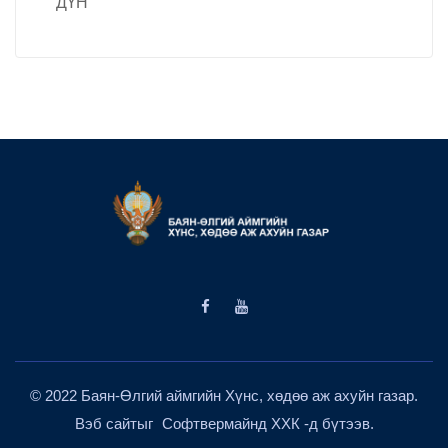
ДҮН
© 2022 Баян-Өлгий аймгийн Хүнс, хөдөө аж ахуйн газар.
Вэб сайтыг
Софтвермайнд ХХК
-д бүтээв.