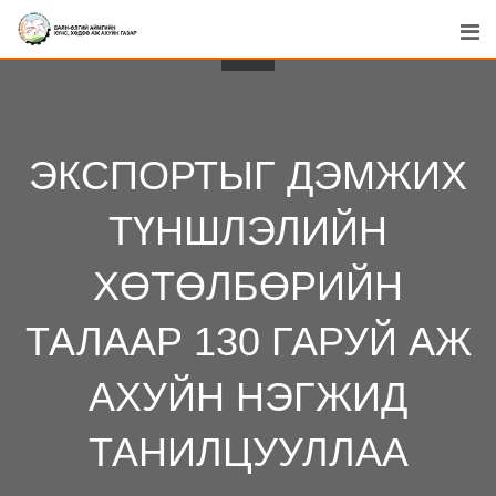
Skip
to
content
ЭКСПОРТЫГ ДЭМЖИХ
ТҮНШЛЭЛИЙН
ХӨТӨЛБӨРИЙН
ТАЛААР 130 ГАРУЙ АЖ
АХУЙН НЭГЖИД
ТАНИЛЦУУЛЛАА