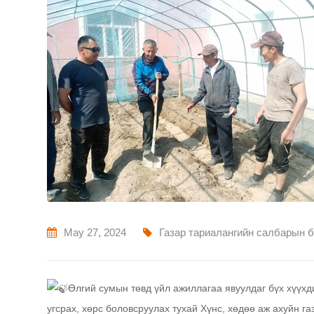
May 27, 2024
Газар тариалангийн салбарын 
Өлгий сумын төвд үйл ажиллагаа явуулдаг бүх хүүхд
угсрах, хөрс боловсруулах тухай Хүнс, хөдөө аж ахуйн г