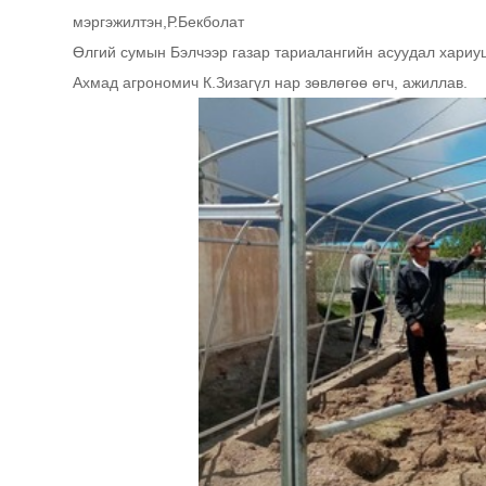
мэргэжилтэн,Р.Бекболат
Өлгий сумын Бэлчээр газар тариалангийн асуудал хариу
Ахмад агрономич К.Зизагүл нар зөвлөгөө өгч, ажиллав.