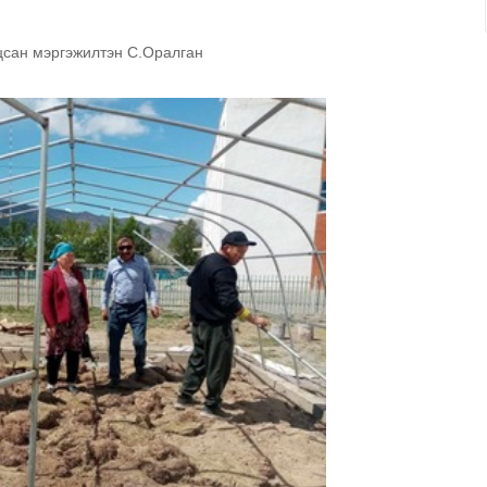
цсан мэргэжилтэн С.Оралган