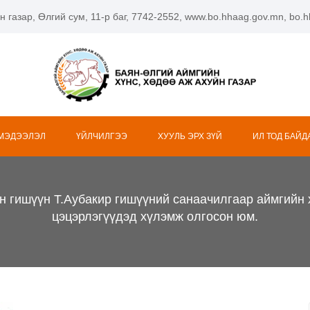
н газар, Өлгий сум, 11-р баг, 7742-2552, www.bo.hhaag.gov.mn, bo
 МЭДЭЭЛЭЛ
ҮЙЛЧИЛГЭЭ
ХУУЛЬ ЭРХ ЗҮЙ
ИЛ ТОД БАЙД
н гишүүн Т.Аубакир гишүүний санаачилгаар аймгийн 
цэцэрлэгүүдэд хүлэмж олгосон юм.