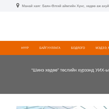
Skip
Манай хаяг: Баян-Өлгий аймгийн Хүнс, хөдөө аж ахуй
to
content
НҮҮР
БАЙГУУЛЛАГА
БОДЛОГО
МЭДЭЭ,
“Шинэ хөдөө” төслийн хүрээнд УИХ-ы