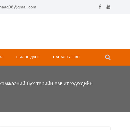
.hhaag98@gmail.com
АЛ
ШИЛЭН ДАНС
САНАЛ ХҮСЭЛТ
хэмжээний бүх төрийн өмчит хүүхдийн