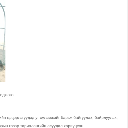
бодлого
ийн цэцэрлэгүүдэд уг хүлэмжийг барьж байгуулах, байрлуулах,
азрын газар тариалангийн асуудал хариуцсан