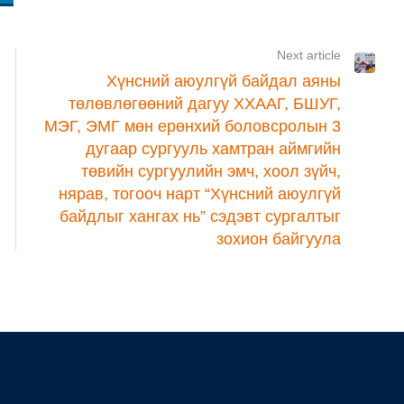
Next article
Хүнсний аюулгүй байдал аяны
төлөвлөгөөний дагуу ХХААГ, БШУГ,
МЭГ, ЭМГ мөн ерөнхий боловсролын 3
дугаар сургууль хамтран аймгийн
төвийн сургуулийн эмч, хоол зүйч,
нярав, тогооч нарт “Хүнсний аюулгүй
байдлыг хангах нь” сэдэвт сургалтыг
зохион байгуула