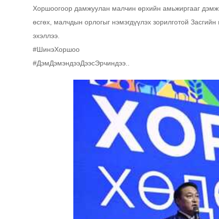
Хоршоогоор дамжуулан малчин өрхийн амьжиргааг дэмжих
өсгөх, малчдын орлогыг нэмэгдүүлэх зорилготой Засгийн 
эхэллээ.
#ШинэХоршоо
#ДэмДэмэндээДээсЭрчиндээ..