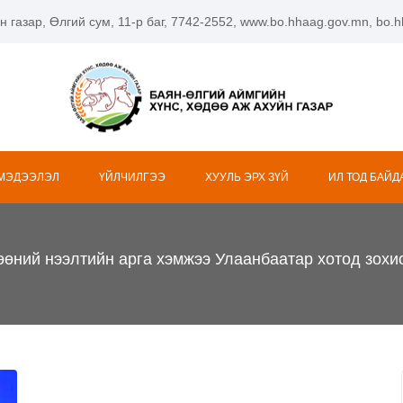
н газар, Өлгий сум, 11-р баг, 7742-2552, www.bo.hhaag.gov.mn, bo
 МЭДЭЭЛЭЛ
ҮЙЛЧИЛГЭЭ
ХУУЛЬ ЭРХ ЗҮЙ
ИЛ ТОД БАЙД
өний нээлтийн арга хэмжээ Улаанбаатар хотод зохи