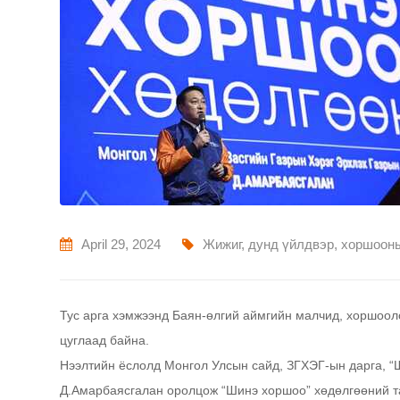
April 29, 2024
Жижиг, дунд үйлдвэр, хоршоон
Тус арга хэмжээнд Баян-өлгий аймгийн малчид, хоршоол
цуглаад байна.
Нээлтийн ёслолд Монгол Улсын сайд, ЗГХЭГ-ын дарга, “
Д.Амарбаясгалан оролцож “Шинэ хоршоо” хөдөлгөөний та