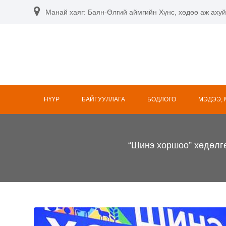
Skip
Манай хаяг: Баян-Өлгий аймгийн Хүнс, хөдөө аж ахуй
to
content
НҮҮР
БАЙГУУЛЛАГА
БОДЛОГО
МЭДЭЭ,
“Шинэ хоршоо” хөдөлгө