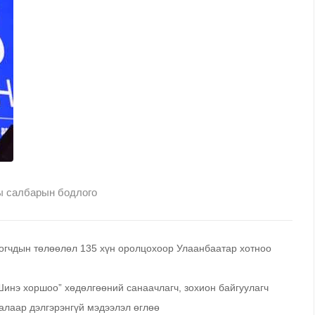
ы салбарын бодлого
огчдын төлөөлөл 135 хүн оролцохоор Улаанбаатар хотноо
Шинэ хоршоо” хөдөлгөөний санаачлагч, зохион байгуулагч
лаар дэлгэрэнгүй мэдээлэл өглөө