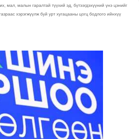
, мал, малын гаралтай түүхий эд, бүтээгдэхүүний үнэ цэнийг
газраас хэрэгжүүлж буй урт хугацааны цогц бодлого ийнхүү