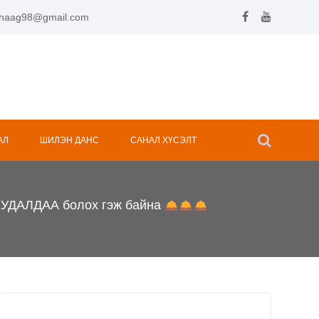
.hhaag98@gmail.com
АЛ
ШИЛЭН ДАНС
САНАЛ ХҮСЭЛТ
ХУДАЛДАА болох гэж байна