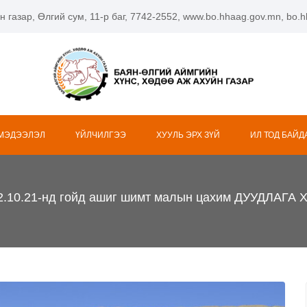
н газар, Өлгий сум, 11-р баг, 7742-2552, www.bo.hhaag.gov.mn, bo
 МЭДЭЭЛЭЛ
ҮЙЛЧИЛГЭЭ
ХУУЛЬ ЭРХ ЗҮЙ
ИЛ ТОД БАЙД
.10.21-нд гойд ашиг шимт малын цахим ДУУДЛАГА 