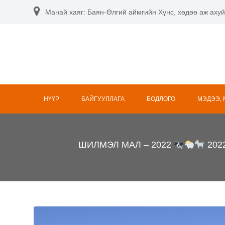
Skip
Манай хаяг: Баян-Өлгий аймгийн Хүнс, хөдөө аж ахуй
to
content
НҮҮР
БАЙГУУЛЛАГА
БОДЛОГО
МЭДЭЭ,
ШИЛМЭЛ МАЛ – 2022
2022