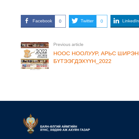
Facebook
Twitter
LinkedIn
0
0
Previous article
НООС НООЛУУР, АРЬС ШИРЭН
БҮТЭЭГДЭХҮҮН_2022