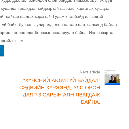
 худалдаалах тохиолдол олон байдаг. Тиймээс эцэг, эхчүүд
 худалдан авахдаа найдвартай газраас, хадгалах хугацаа
ийг сайтар шалгах хэрэгтэй. Гудамж талбайд ил задгай
хгүй байх. Дулааны улиралд олон цагаар нар, салхинд байгаа
сөргөөр нөлөөлдөг болохыг анхааруулж байна. Ингэснээр та
сэргийлэх юм.
Next article
“ХҮНСНИЙ АЮУЛГҮЙ БАЙДАЛ”
СЭДВИЙН ХҮРЭЭНД, УЛС ОРОН
ДАЯР 3 САРЫН АЯН ЯВАГДАЖ
БАЙНА.