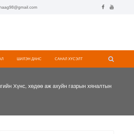
.hhaag98@gmail.com
АЛ
ШИЛЭН ДАНС
САНАЛ ХҮСЭЛТ
гийн Хүнс, хөдөө аж ахуйн газрын хяналтын