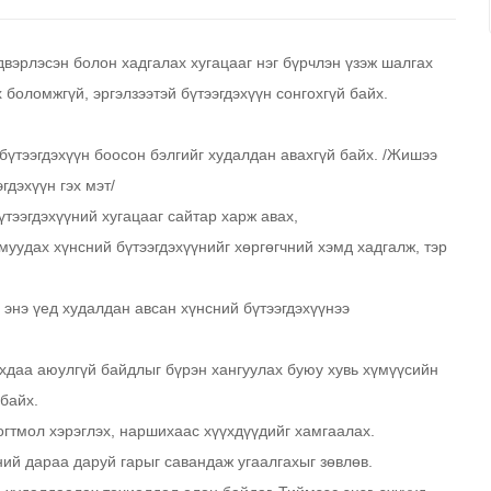
двэрлэсэн болон хадгалах хугацааг нэг бүрчлэн үзэж шалгах
 боломжгүй, эргэлзээтэй бүтээгдэхүүн сонгохгүй байх.
үтээгдэхүүн боосон бэлгийг худалдан авахгүй байх. /Жишээ
гдэхүүн гэх мэт/
тээгдэхүүний хугацааг сайтар харж авах,
 муудах хүнсний бүтээгдэхүүнийг хөргөгчний хэмд хадгалж, тэр
 энэ үед худалдан авсан хүнсний бүтээгдэхүүнээ
ахдаа аюулгүй байдлыг бүрэн хангуулах буюу хувь хүмүүсийн
 байх.
огтмол хэрэглэх, наршихаас хүүхдүүдийг хамгаалах.
ний дараа даруй гарыг савандаж угаалгахыг зөвлөв.