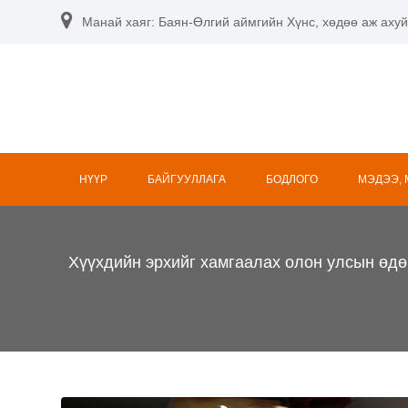
Skip
Манай хаяг: Баян-Өлгий аймгийн Хүнс, хөдөө аж ахуй
to
content
НҮҮР
БАЙГУУЛЛАГА
БОДЛОГО
МЭДЭЭ,
Хүүхдийн эрхийг хамгаалах олон улсын өдө