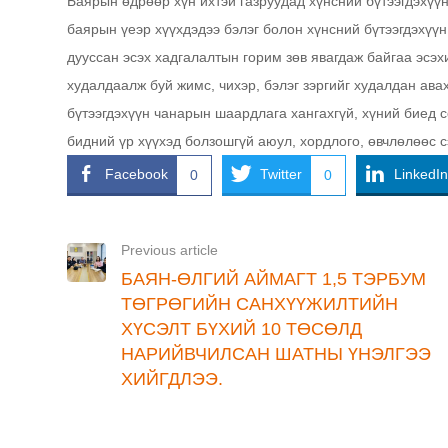
Баярын өдрөөр хүн ихтэй газруудад хүнсний бүтээгдэхүүн
баярын үеэр хүүхдэдээ бэлэг болон хүнсний бүтээгдэхүүн
дууссан эсэх хадгалалтын горим зөв явагдаж байгаа эсэх
худалдаалж буй жимс, чихэр, бэлэг зэргийг худалдан ава
бүтээгдэхүүн чанарын шаардлага хангахгүй, хүний биед 
бидний үр хүүхэд болзошгүй аюул, хордлого, өвчлөлөөс 
Facebook
Twitter
LinkedIn
0
0
Previous article
БАЯН-ӨЛГИЙ АЙМАГТ 1,5 ТЭРБУМ
ТӨГРӨГИЙН САНХҮҮЖИЛТИЙН
ХҮСЭЛТ БҮХИЙ 10 ТӨСӨЛД
НАРИЙВЧИЛСАН ШАТНЫ ҮНЭЛГЭЭ
ХИЙГДЛЭЭ.