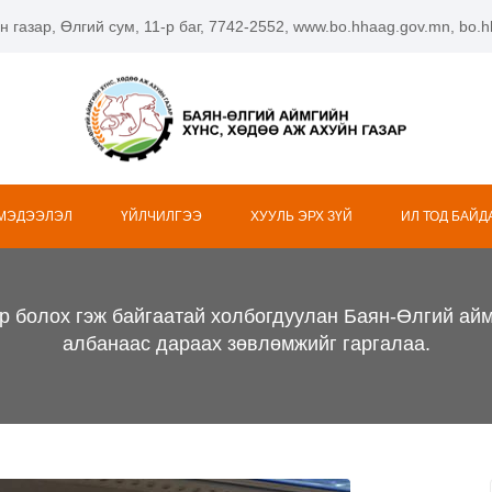
н газар, Өлгий сум, 11-р баг, 7742-2552, www.bo.hhaag.gov.mn, bo
 МЭДЭЭЛЭЛ
ҮЙЛЧИЛГЭЭ
ХУУЛЬ ЭРХ ЗҮЙ
ИЛ ТОД БАЙД
р болох гэж байгаатай холбогдуулан Баян-Өлгий айм
албанаас дараах зөвлөмжийг гаргалаа.