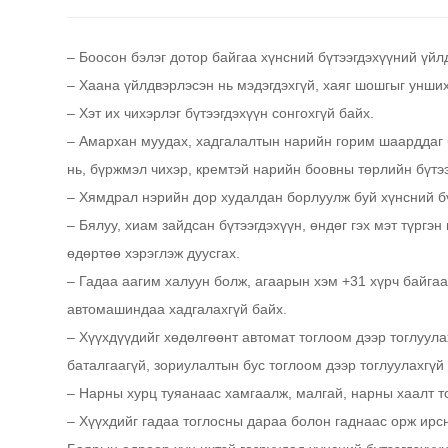
– Боосон бэлэг дотор байгаа хүнсний бүтээгдэхүүний үйл
– Хаана үйлдвэрлэсэн нь мэдэгдэхгүй, хаяг шошгыг унших
– Хэт их чихэрлэг бүтээгдэхүүн сонгохгүй байх.
– Амархан муудах, хадгалалтын нарийн горим шаарддаг б
нь, бүржмэл чихэр, кремтэй нарийн боовны төрлийн бүтээ
– Хямдрал нэрийн дор худалдан борлуулж буй хүнсний бү
– Бялуу, хиам зайдсан бүтээгдэхүүн, өндөг гэх мэт түргэн
өдөртөө хэрэглэж дуусгах.
– Гадаа аагим халуун болж, агаарын хэм +31 хүрч байгаа
автомашиндаа хадгалахгүй байх.
– Хүүхдүүдийг хөдөлгөөнт автомат тоглоом дээр тоглуул
баталгаагүй, зориулалтын бус тоглоом дээр тоглуулахгүй
– Нарны хурц туяанаас хамгаалж, малгай, нарны хаалт т
– Хүүхдийг гадаа тоглосны дараа болон гаднаас орж ирс