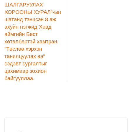
ШАЛГАРУУЛАХ
ХОРООНЫ ХУРАЛ”-ын
шатанд тэнцсэн 8 аж
ахуйн нэгжид Ховд
аймгийн Бест
хөтөлбөртэй хамтран
“Төслөө хэрхэн
танилцуулах вэ”
сэдэвт сургалтыг
цахимаар зохион
байгууллаа.