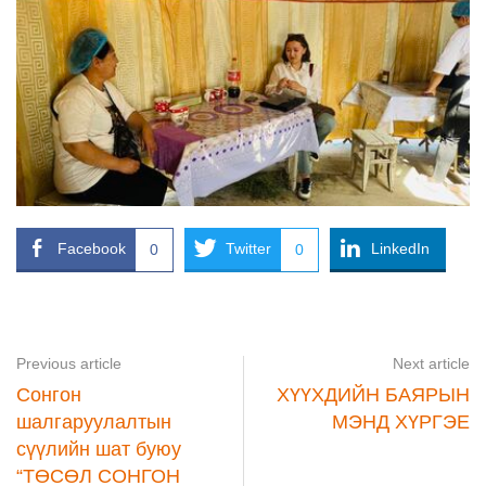
Facebook
Twitter
LinkedIn
0
0
Previous article
Next article
Сонгон
ХҮҮХДИЙН БАЯРЫН
шалгаруулалтын
МЭНД ХҮРГЭЕ
сүүлийн шат буюу
“ТӨСӨЛ СОНГОН