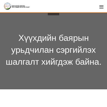
Skip
to
content
Хүүхдийн баярын
урьдчилан сэргийлэх
шалгалт хийгдэж байна.