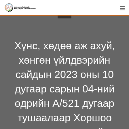
Skip
to
content
Хүнс, хөдөө аж ахуй,
хөнгөн үйлдвэрийн
сайдын 2023 оны 10
дугаар сарын 04-ний
өдрийн А/521 дугаар
тушаалаар Хоршоо