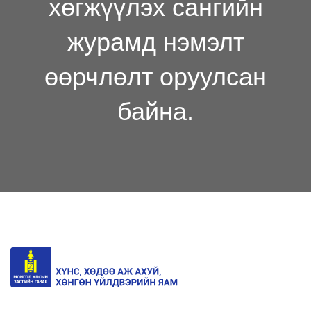
хөгжүүлэх сангийн
журамд нэмэлт
өөрчлөлт оруулсан
байна.