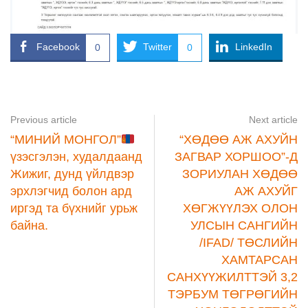
Facebook
Twitter
LinkedIn
0
0
Previous article
Next article
“МИНИЙ МОНГОЛ”
“ХӨДӨӨ АЖ АХУЙН
үзэсгэлэн, худалдаанд
ЗАГВАР ХОРШОО”-Д
Жижиг, дунд үйлдвэр
ЗОРИУЛАН ХӨДӨӨ
эрхлэгчид болон ард
АЖ АХУЙГ
иргэд та бүхнийг урьж
ХӨГЖҮҮЛЭХ ОЛОН
байна.
УЛСЫН САНГИЙН
/IFAD/ ТӨСЛИЙН
ХАМТАРСАН
САНХҮҮЖИЛТТЭЙ 3,2
ТЭРБУМ ТӨГРӨГИЙН