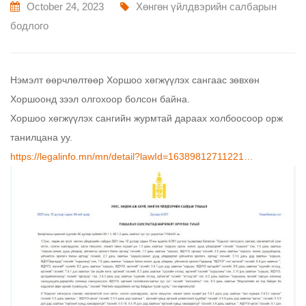
October 24, 2023
Хөнгөн үйлдвэрийн салбарын
бодлого
Нэмэлт өөрчлөлтөөр Хоршоо хөгжүүлэх сангаас зөвхөн
Хоршоонд зээл олгохоор болсон байна.
Хоршоо хөгжүүлэх сангийн журмтай дараах холбоосоор орж
танилцана уу.
https://legalinfo.mn/mn/detail?lawId=16389812711221…