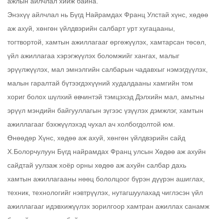
ажлын айлчлал хийж байна.
Энэхүү айлчлал нь Бүгд Найрамдах Франц Улстай хүнс, хөдөө
аж ахуй, хөнгөн үйлдвэрийн салбарт урт хугацааны,
тогтвортой, хамтын ажиллагааг өргөжүүлэх, хамтарсан төсөл,
үйл ажиллагаа хэрэгжүүлэх боломжийг хангах, малыг
эрүүлжүүлэх, мал эмнэлгийн салбарын чадавхыг нэмэгдүүлэх,
малын гаралтай бүтээгдэхүүний худалдааны хамгийн том
хориг болох шүлхий өвчинтэй тэмцэхэд Дэлхийн мал, амьтны
эрүүл мэндийн байгууллагын зүгээс үзүүлэх дэмжлэг, хамтын
ажиллагааг бэхжүүлэхэд чухал ач холбогдолтой юм.
Өнөөдөр Хүнс, хөдөө аж ахуй, хөнгөн үйлдвэрийн сайд
Х.Болорчулуун Бүгд найрамдах Франц улсын Хөдөө аж ахуйн
сайдтай уулзаж хоёр орны хөдөө аж ахуйн салбар дахь
хамтын ажиллагааны нөөц бололцоог бүрэн дүүрэн ашиглах,
техник, технологийг нэвтрүүлэх, нутагшуулахад чиглэсэн үйл
ажиллагааг идэвхижүүлэх зорилгоор хамтран ажиллах санамж