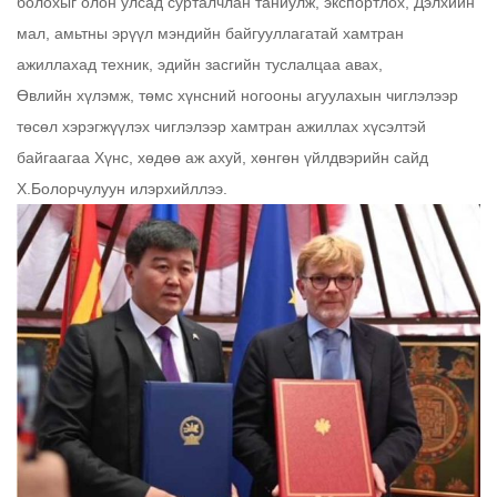
болохыг олон улсад сурталчлан таниулж, экспортлох, Дэлхийн
мал, амьтны эрүүл мэндийн байгууллагатай хамтран
ажиллахад техник, эдийн засгийн туслалцаа авах,
Өвлийн хүлэмж, төмс хүнсний ногооны агуулахын чиглэлээр
төсөл хэрэгжүүлэх чиглэлээр хамтран ажиллах хүсэлтэй
байгаагаа Хүнс, хөдөө аж ахуй, хөнгөн үйлдвэрийн сайд
Х.Болорчулуун илэрхийллээ.