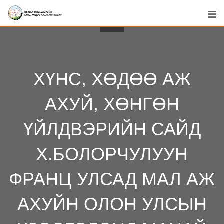
Skip
to
content
ХҮНС, ХӨДӨӨ АЖ
АХУЙ, ХӨНГӨН
ҮЙЛДВЭРИЙН САЙД
Х.БОЛОРЧУЛУУН
ФРАНЦ УЛСАД МАЛ АЖ
АХУЙН ОЛОН УЛСЫН