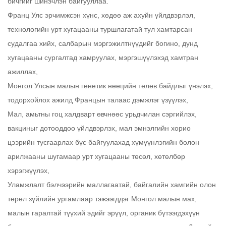
бичгийг шинэчлэн байгууллаа.
Франц Улс эрчимжсэн хүнс, хөдөө аж ахуйн үйлдвэрлэл,
технологийн урт хугацааны туршлагатай тул хамтарсан
судалгаа хийх, салбарын мэргэжилтнүүдийг богино, дунд
хугацааны сургалтад хамруулах, мэргэшүүлэхэд хамтран
ажиллах,
Монгол Улсын малын генетик нөөцийн төлөв байдлыг үнэлэх,
тодорхойлох ажилд Францын талаас дэмжлэг үзүүлэх,
Мал, амьтны гоц халдварт өвчнөөс урьдчилан сэргийлэх,
вакциныг дотооддоо үйлдвэрлэх, мал эмнэлгийн хорио
цээрийн тусгаарлах бүс байгуулахад хүмүүнлэгийн болон
арилжааны шугамаар урт хугацааны төсөл, хөтөлбөр
хэрэгжүүлэх,
Уламжлалт бэлчээрийн маллагаатай, байгалийн хамгийн олон
төрөл зүйлийн ургамлаар тэжээгддэг Монгол малын мах,
малын гаралтай түүхий эдийг эрүүл, органик бүтээгдэхүүн