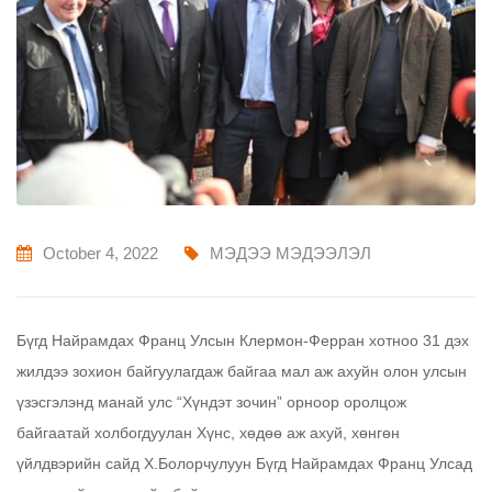
October 4, 2022
МЭДЭЭ МЭДЭЭЛЭЛ
Бүгд Найрамдах Франц Улсын Клермон-Ферран хотноо 31 дэх
жилдээ зохион байгуулагдаж байгаа мал аж ахуйн олон улсын
үзэсгэлэнд манай улс “Хүндэт зочин” орноор оролцож
байгаатай холбогдуулан Хүнс, хөдөө аж ахуй, хөнгөн
үйлдвэрийн сайд Х.Болорчулуун Бүгд Найрамдах Франц Улсад