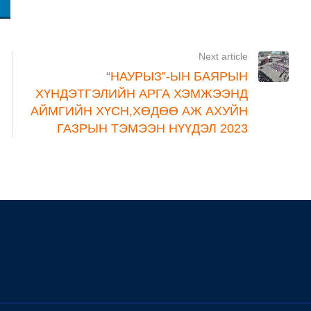
Next article
“НАУРЫЗ”-ЫН БАЯРЫН
ХҮНДЭТГЭЛИЙН АРГА ХЭМЖЭЭНД
АЙМГИЙН ХҮСН,ХӨДӨӨ АЖ АХУЙН
ГАЗРЫН ТЭМЭЭН НҮҮДЭЛ 2023