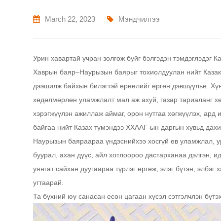
March 22, 2023
Мэндчилгээ
Урин хавартай учран золгож буйг бэлгэдэн тэмдэглэдэг К
Хаврын баяр–Наурызын баярыг тохиолдуулан нийт Казак 
дээшилж байхын билэгтэй ерөөлийг өргөн дэвшүүлье. Хүн
хөдөлмөрлөн уламжлалт мал аж ахуй, газар тариаланг х
хэрэгжүүлэн ажиллаж аймаг, орон нутгаа хөгжүүлэх, ард 
байгаа нийт Казах түмэндээ ХХААГ-ын даргын хувьд дахи
Наурызын баяраараа үндэснийхээ хосгүй өв уламжлал, ур
буурал, ахан дүүс, айл хотлоороо дастарханаа дэлгэн, и
уянгат сайхан дуугаараа түрлэг өргөж, элэг бүтэн, элбэг
угтаарай.
Та бүхний юу санасан есөн цагаан хүсэл сэтгэлчлэн бүтэх