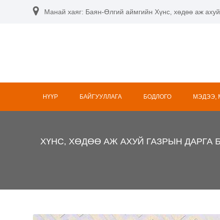
Skip
Манай хаяг: Баян-Өлгий аймгийн Хүнс, хөдөө аж ахуй
to
content
НҮҮР
БАЙГУУЛЛАГА
БОДЛОГО
МЭДЭЭ,
ХҮНС, ХӨДӨӨ АЖ АХУЙ ГАЗРЫН ДАРГА Б.НУ