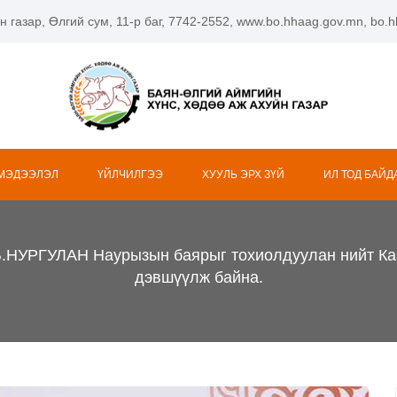
н газар, Өлгий сум, 11-р баг, 7742-2552, www.bo.hhaag.gov.mn, bo
 МЭДЭЭЛЭЛ
ҮЙЛЧИЛГЭЭ
ХУУЛЬ ЭРХ ЗҮЙ
ИЛ ТОД БАЙД
РГУЛАН Наурызын баярыг тохиолдуулан нийт Казак
дэвшүүлж байна.