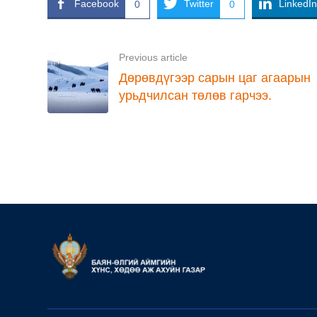
Facebook
Twitter
LinkedIn
0
0
Previous article
Дөрөвдүгээр сарын цаг агаарын
урьдчилсан төлөв гарчээ.