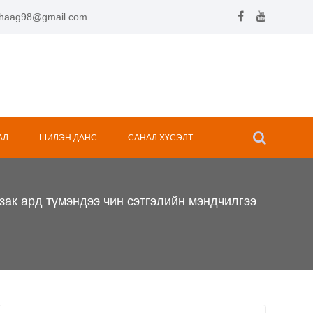
.hhaag98@gmail.com
АЛ
ШИЛЭН ДАНС
САНАЛ ХҮСЭЛТ
 ард түмэндээ чин сэтгэлийн мэндчилгээ