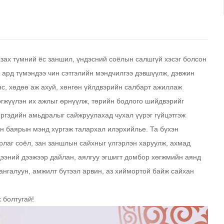
азах түмний ёс заншил, үндэсний соёлын салшгүй хэсэг болсон
ард түмэндээ чин сэтгэлийн мэндчилгээ дэвшүүлж, дэвжин
с, хөдөө аж ахуй, хөнгөн үйлдвэрийн салбарт ажиллаж
өгжүүлэн их ажлыг өрнүүлж, төрийн бодлого шийдвэрийг
иргэдийн амьдралыг сайжруулахад чухал үүрэг гүйцэтгэж
н баярын мэнд хүргэж талархал илэрхийлье. Та бүхэн
лаг соёл, зан заншлын сайхныг үлгэрлэн харуулж, ахмад
дээний дээжээр дайлан, аялгуу эгшигт домбор хөгжмийн аянд
 хангалуун, амжилт бүтээл арвин, аз хиймортой байж сайхан
 болтугай!