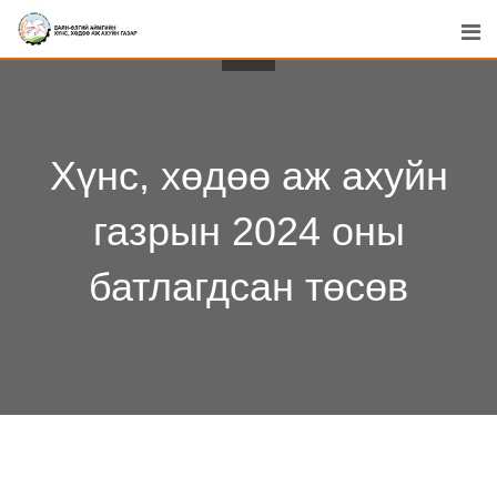
Skip
to
content
Хүнс, хөдөө аж ахуйн
газрын 2024 оны
батлагдсан төсөв