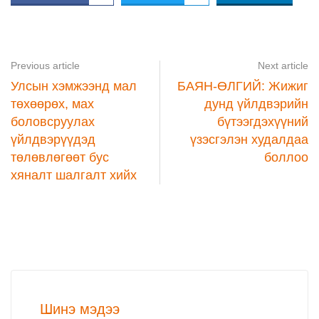
Previous article
Next article
Улсын хэмжээнд мал
БАЯН-ӨЛГИЙ: Жижиг
төхөөрөх, мах
дунд үйлдвэрийн
боловсруулах
бүтээгдэхүүний
үйлдвэрүүдэд
үзэсгэлэн худалдаа
төлөвлөгөөт бус
боллоо
хяналт шалгалт хийх
Шинэ мэдээ