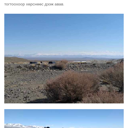
тогтоохоор хөрснөөс дээж авав.