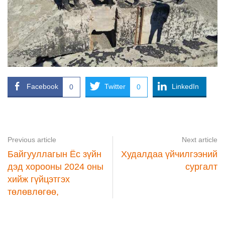
Facebook
Twitter
LinkedIn
0
0
Previous article
Next article
Байгууллагын Ёс зүйн
Худалдаа үйчилгээний
дэд хорооны 2024 оны
сургалт
хийж гүйцэтгэх
төлөвлөгөө,