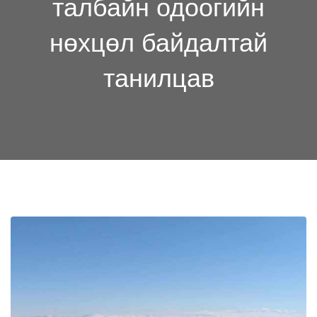
талбайн одоогийн
нөхцөл байдалтай
танилцав