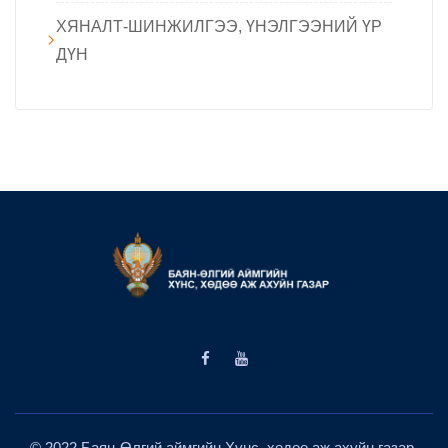
ХЯНАЛТ-ШИНЖИЛГЭЭ, ҮНЭЛГЭЭНИЙ ҮР
ДҮН
© 2022 Баян-Өлгий аймгийн Хүнс, хөдөө аж ахуйн газар.