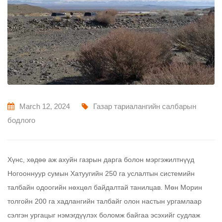
March 12, 2024
Газар тариалангийн салбарын
бодлого
Хүнс, хөдөө аж ахуйн газрын дарга болон мэргэжилтнүүд
Ногооннуур сумын Хатуугийн 250 га услалтын системийн
талбайн одоогийн нөхцөл байдалтай танилцав. Мөн Морин
толгойн 200 га хадлангийн талбайг олон настын ургамлаар
сэлгэн ургацыг нэмэгдүүлэх боломж байгаа эсэхийг судлаж