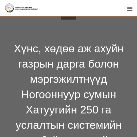
Skip
to
content
Хүнс, хөдөө аж ахуйн
газрын дарга болон
мэргэжилтнүүд
Ногооннуур сумын
Хатуугийн 250 га
услалтын системийн