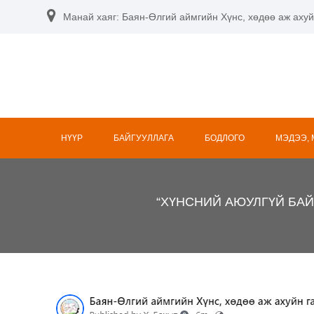
Skip
Манай хаяг: Баян-Өлгий аймгийн Хүнс, хөдөө аж ахуй
to
content
НҮҮР
БАЙГУУЛЛАГА
БОДЛОГО
МЭДЭЭ,
“ХҮНСНИЙ АЮУЛГҮЙ БАЙ