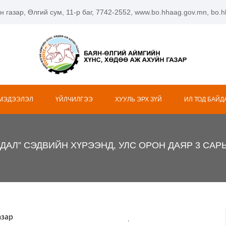
н газар, Өлгий сум, 11-р баг, 7742-2552, www.bo.hhaag.gov.mn, bo
 МЭДЭЭЛЭЛ
ҮЙЛЧИЛГЭЭ
ХУУЛЬ ЭРХ ЗҮЙ
ИЛ ТОД БАЙД
ДАЛ” СЭДВИЙН ХҮРЭЭНД, УЛС ОРОН ДАЯР 3 САР