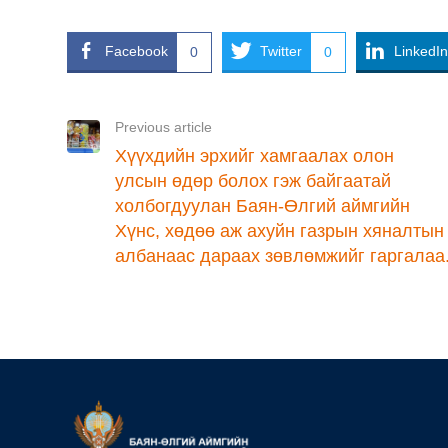
Facebook
Twitter
LinkedIn
0
0
Previous article
Хүүхдийн эрхийг хамгаалах олон
улсын өдөр болох гэж байгаатай
холбогдуулан Баян-Өлгий аймгийн
Хүнс, хөдөө аж ахуйн газрын хяналтын
албанаас дараах зөвлөмжийг гаргалаа