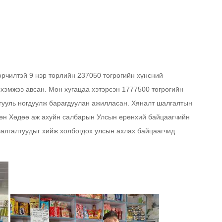
рчилтэй 9 нэр төрлийн 237050 төгрөгийн хүнсний
 хэмжээ авсан. Мөн хугацаа хэтэрсэн 1777500 төгрөгийн
ргууль ногдуулж барагдуулан ажилласан. Хяналт шалгалтын
 Мөн Хөдөө аж ахуйн салбарын Улсын ерөнхий байцаагчийн
алгалтуудыг хийж холбогдох улсын ахлах байцаагчид