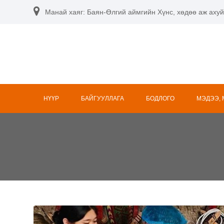
Skip
Манай хаяг: Баян-Өлгий аймгийн Хүнс, хөдөө аж ахуй
to
content
НҮҮР
БАЙГУУЛЛАГА
БОДЛОГО
МЭДЭЭ,