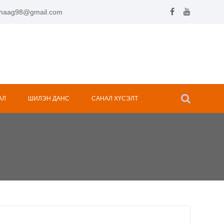
.hhaag98@gmail.com
АЛ
ШИЛЭН ДАНС
САНАЛ ХҮСЭЛТ