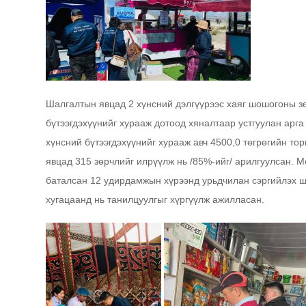
Шалгалтын явцад 2 хүнсний дэлгүүрээс хаяг шошогоны зө
бүтээгдэхүүнийг хурааж дотоод хяналтаар устгуулан арга
хүнсний бүтээгдэхүүнийг хурааж авч 4500,0 төгрөгийн то
явцад 315 зөрчлийг илрүүлж нь /85%-ийг/ арилгуулсан.
баталсан 12 удирдамжын хүрээнд урьдчилан сэргийлэх ш
хугацаанд нь танилцуулгыг хүргүүлж ажилласан.