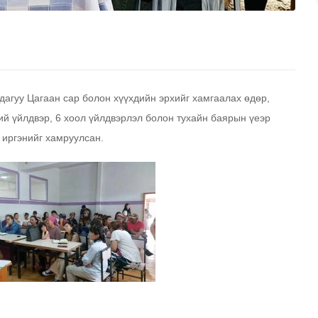
агуу Цагаан сар болон хүүхдийн эрхийг хамгаалах өдөр,
й үйлдвэр, 6 хоол үйлдвэрлэл болон тухайн баярын үеэр
 иргэнийг хамруулсан.