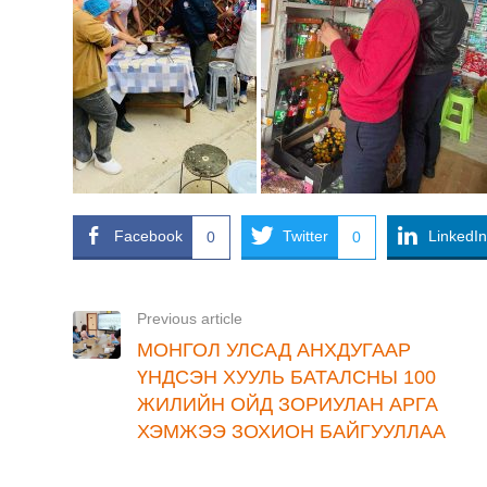
Facebook
Twitter
LinkedIn
0
0
Previous article
МОНГОЛ УЛСАД АНХДУГААР
ҮНДСЭН ХУУЛЬ БАТАЛСНЫ 100
ЖИЛИЙН ОЙД ЗОРИУЛАН АРГА
ХЭМЖЭЭ ЗОХИОН БАЙГУУЛЛАА