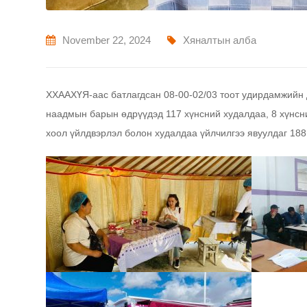
November 22, 2024
Хяналтын алба
ХХААХҮЯ-аас батлагдсан 08-00-02/03 тоот удирдамжийн д
наадмын барын өдрүүдэд 117 хүнсний худалдаа, 8 хүнсни
хоол үйлдвэрлэл болон худалдаа үйлчилгээ явуулдаг 188