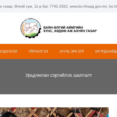
н газар, Өлгий сум, 11-р баг, 7742-2552, www.bo.hhaag.gov.mn, bo
 МЭДЭЭЛЭЛ
ҮЙЛЧИЛГЭЭ
ХУУЛЬ ЭРХ ЗҮЙ
ИЛ ТОД БАЙД
Урьдчилан сэргийлэх шалгалт