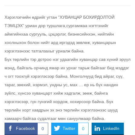
Хэрэглэгчийн өдрийг угтан “ХУВАНЦАР БОХИРДОЛТОЙ
ТЭМЦЭХ” уриан дор туршлага,сургамжаа нэгтгэхийг
аймгийнхаа сургууль, цэцэрлэг, бизнесийнхэн, нийтийн
хоолныхон болон нийт ард иргэдэд зөвлөж, хуванцарын
хэрэглээнээс татгалзахыг уриалж байна.
Бүх төрлийн тэр дотроо нэг удаагийн хуванцар сав хүний эрүүл
мэнд, байгаль орчинд ямар их урхаг тарьж байгааг бид мэддэг
ч огт тоохгүй хэрэглэсээр байна. Монголчууд бид айраг, сүү,
тараг, зөөхий, нэрмэл, ундны ус, мах … ер нь бүх нандин
зүйлс, хүнсээ хуванцарт хийж хадгалж, зөөж, байнга
хэрэглэсээр, гүн гүнзгий хордож, хохирсоор байна. Бүх
төрлийн хорт хавдрын эх энэ төрлийн хэрэглээнээс шууд
хамаарч байгаа судалгааг мөн сануулмаар байна.
Facebook
Twitter
LinkedIn
0
0