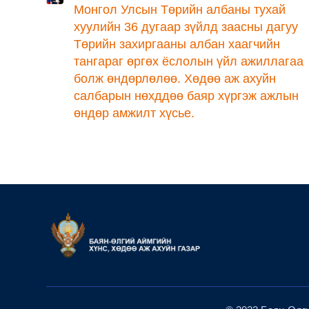
Монгол Улсын Төрийн албаны тухай
хуулийн 36 дугаар зүйлд заасны дагуу
Төрийн захиргааны албан хаагчийн
тангараг өргөх ёслолын үйл ажиллагаа
болж өндөрлөлөө. Хөдөө аж ахуйн
салбарын нөхддөө баяр хүргэж ажлын
өндөр амжилт хүсье.