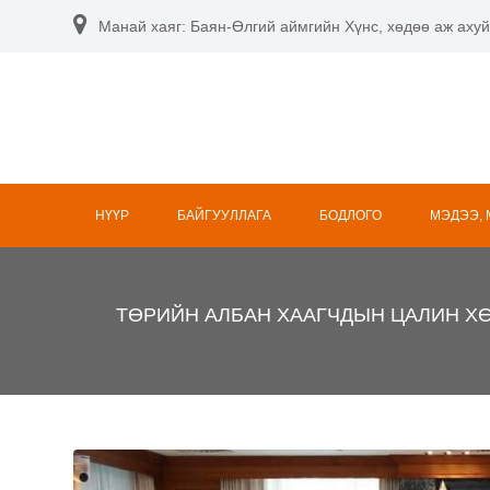
Skip
Манай хаяг: Баян-Өлгий аймгийн Хүнс, хөдөө аж ахуй
to
content
НҮҮР
БАЙГУУЛЛАГА
БОДЛОГО
МЭДЭЭ,
ТӨРИЙН АЛБАН ХААГЧДЫН ЦАЛИН ХӨ