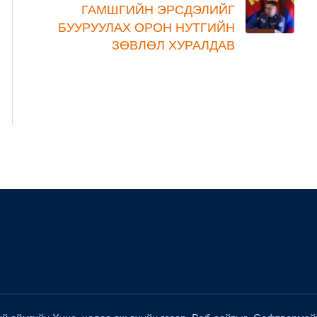
ГАМШГИЙН ЭРСДЭЛИЙГ
БУУРУУЛАХ ОРОН НУТГИЙН
ЗӨВЛӨЛ ХУРАЛДАВ