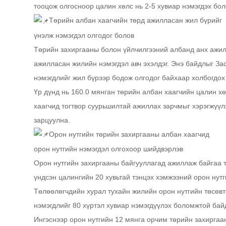
тооцож олгосноор цалин хөлс нь 2-5 хувиар нэмэгдэх бо
Төрийн албан хаагчийн төрд ажилласан жил бүрийг
үнэлж нэмэгдэл олгодог болов
Төрийн захиргааны болон үйлчилгээний албанд анх ажил
ажилласан жилийн нэмэгдэл авч эхэлдэг. Энэ байдлыг За
нэмэгдлийг жил бүрээр бодож олгодог байхаар холбогдох
Үр дүнд нь 160.0 мянган төрийн албан хаагчийн цалин х
хаагчид тогтвор суурьшилтай ажиллах зарчмыг хэрэгжүүл
зарцуулна.
Орон нутгийн төрийн захиргааны албан хаагчид
орон нутгийн нэмэгдэл олгохоор шийдвэрлэв
Орон нутгийн захиргааны байгууллагад ажиллаж байгаа 
үндсэн цалингийн 20 хувьтай тэнцэх хэмжээний орон нут
Төлөөлөгчдийн хурал тухайн жилийн орон нутгийн төсөвт
нэмэгдлийг 80 хүртэл хувиар нэмэгдүүлэх боломжтой бай
Ингэснээр орон нутгийн 12 мянга орчим төрийн захиргаа