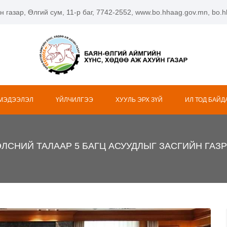
н газар, Өлгий сум, 11-р баг, 7742-2552, www.bo.hhaag.gov.mn, bo
 МЭДЭЭЛЭЛ
ҮЙЛЧИЛГЭЭ
ХУУЛЬ ЭРХ ЗҮЙ
ИЛ ТОД БАЙД
ЛСНИЙ ТАЛААР 5 БАГЦ АСУУДЛЫГ ЗАСГИЙН ГА