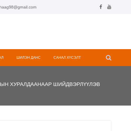
.hhaag98@gmail.com
АЛ
ШИЛЭН ДАНС
САНАЛ ХҮСЭЛТ
ЗРЫН ХУРАЛДААНААР ШИЙДВЭРЛҮҮЛЭВ