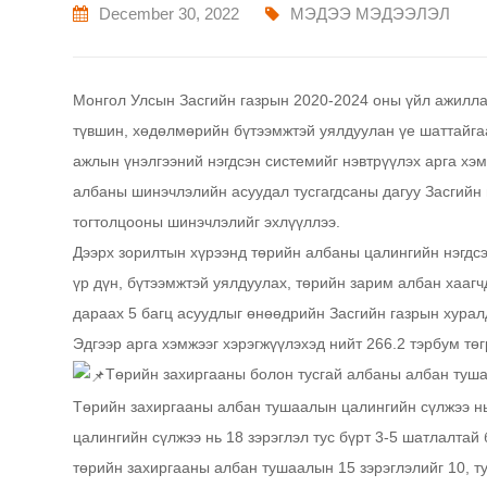
December 30, 2022
МЭДЭЭ МЭДЭЭЛЭЛ
Монгол Улсын Засгийн газрын 2020-2024 оны үйл ажилл
түвшин, хөдөлмөрийн бүтээмжтэй уялдуулан үе шаттайгаа
ажлын үнэлгээний нэгдсэн системийг нэвтрүүлэх арга хэм
албаны шинэчлэлийн асуудал тусгагдсаны дагуу Засгийн
тогтолцооны шинэчлэлийг эхлүүллээ.
Дээрх зорилтын хүрээнд төрийн албаны цалингийн нэгдс
үр дүн, бүтээмжтэй уялдуулах, төрийн зарим албан хаагч
дараах 5 багц асуудлыг өнөөдрийн Засгийн газрын хурал
Эдгээр арга хэмжээг хэрэгжүүлэхэд нийт 266.2 тэрбум төг
Төрийн захиргааны болон тусгай албаны албан туша
Төрийн захиргааны албан тушаалын цалингийн сүлжээ нь 
цалингийн сүлжээ нь 18 зэрэглэл тус бүрт 3-5 шатлалтай
төрийн захиргааны албан тушаалын 15 зэрэглэлийг 10, т