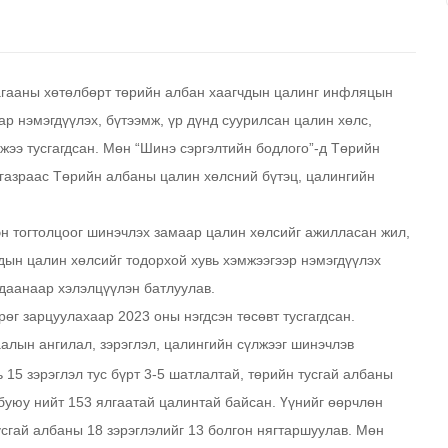
агааны хөтөлбөрт төрийн албан хаагчдын цалинг инфляцын
р нэмэгдүүлэх, бүтээмж, үр дүнд суурилсан цалин хөлс,
жээ тусгагдсан. Мөн “Шинэ сэргэлтийн бодлого”-д Төрийн
 газраас Төрийн албаны цалин хөлсний бүтэц, цалингийн
эн тогтолцоог шинэчлэх замаар цалин хөлсийг ажилласан жил,
дын цалин хөлсийг тодорхой хувь хэмжээгээр нэмэгдүүлэх
даанаар хэлэлцүүлэн батлуулав.
рөг зарцуулахаар 2023 оны нэгдсэн төсөвт тусгагдсан.
алын ангилал, зэрэглэл, цалингийн сүлжээг шинэчлэв
15 зэрэглэл тус бүрт 3-5 шатлалтай, төрийн тусгай албаны
 буюу нийт 153 ялгаатай цалинтай байсан. Үүнийг өөрчлөн
усгай албаны 18 зэрэглэлийг 13 болгон нягтаршуулав. Мөн