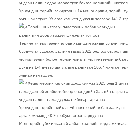
үндсэн цалинг одоо мөрдөгдөж байгаа цалингийн шатлал
Үр дүнд нь төрийн захиргааны 14 мянга орчим, төрийн т
хувь нэмэгдэнэ. Уг арга хэмжээнд улсын төсвөөс 141.3 тэ
Төрийн нийтлэг үйлчилгээний албан хаагчдын
цалингийн доод хэмжээг шинэчлэн тогтоов
Төрийн үйлчилгээний албан хаагчдын ажлын үр дүн, гүйц
бүрдүүлэх үүднээс Засгийн газар 2022 онд боловсрол, ш
үйлчилгээний болон төрийн нийтлэг үйлчилгээний албан 
дүнд нь 1-4 дүгээр шатлалын цалинтай 106.7 мянган төр
хувиар нэмэгдсэн.
Хөдөлмөрийн хөлсний доод хэмжээ 2023 оны 1 дүгээ
нэмэгдсэнтэй холбоотойгоор өнөөдрийн Засгийн газрын 
үндсэн цалинг нэмэгдүүлэх шийдвэр гаргалаа.
Үр дүнд нь төрийн нийтлэг үйлчилгээний албан хаагчдын
арга хэмжээнд 40.9 тэрбум төгрөг зарцуулна.
Мөн төрийн үйлчилгээний албан хаагчийн төрд ажилласа