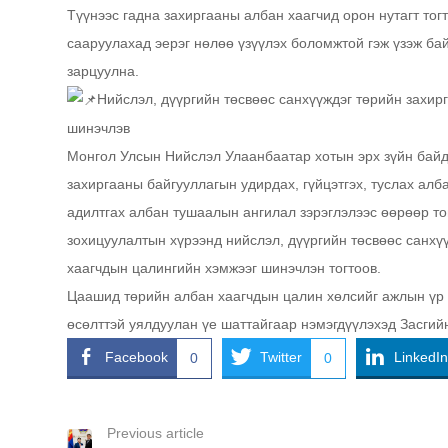
Түүнээс гадна захиргааны албан хаагчид орон нутагт то
сааруулахад эерэг нөлөө үзүүлэх боломжтой гэж үзэж бай
зарцуулна.
Нийслэл, дүүргийн төсвөөс санхүүждэг төрийн захир
шинэчлэв
Монгол Улсын Нийслэл Улаанбаатар хотын эрх зүйн байдл
захиргааны байгууллагын удирдах, гүйцэтгэх, туслах алб
адилтгах албан тушаалын ангилал зэрэглэлээс өөрөөр тог
зохицуулалтын хүрээнд нийслэл, дүүргийн төсвөөс санхү
хаагчдын цалингийн хэмжээг шинэчлэн тогтоов.
Цаашид төрийн албан хаагчдын цалин хөлсийг ажлын үр д
өсөлттэй уялдуулан үе шаттайгаар нэмэгдүүлэхэд Засгий
Facebook
Twitter
LinkedIn
0
0
Previous article