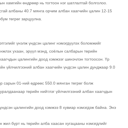
ын хамгийн өндрөөр нь тогтоон нэг шатлалтай болголоо.
усгай албаны 40.7 мянга орчим албан хаагчийн цалин 12-15
рбум төгрөг зарцуулна.
этгэлийг үнэлж үндсэн цалинг нэмэгдүүлэх боломжийг
инжлэх ухаан, эрүүл мэнд, соёлын салбарын төрийн
хаагчдын цалингийн доод хэмжээг шинэчлэн тогтоосон. Үр
ийн үйлчилгээний албан хаагчийн үндсэн цалин дунджаар 9.0
р сарын 01-ний өдрөөс 550.0 мянган төгрөг болж
хуралдаанаар төрийн нийтлэг үйлчилгээний албан хаагчдын
 үндсэн цалингийн доод хэмжээ 8 хувиар нэмэгдэж байна. Энэ
н жил бүрт нь төрийн алба хаасан хугацааны нэмэгдлийг