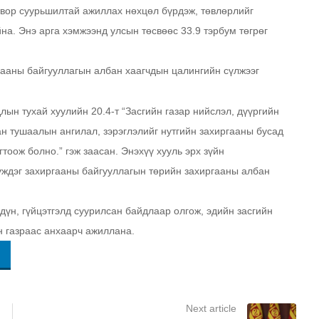
гтвор суурьшилтай ажиллах нөхцөл бүрдэж, төвлөрлийг
на. Энэ арга хэмжээнд улсын төсвөөс 33.9 тэрбум төгрөг
гааны байгууллагын албан хаагчдын цалингийн сүлжээг
ын тухай хуулийн 20.4-т “Засгийн газар нийслэл, дүүргийн
ан тушаалын ангилал, зэрэглэлийг нутгийн захиргааны бусад
тоож болно.” гэж заасан. Энэхүү хууль эрх зүйн
үждэг захиргааны байгууллагын төрийн захиргааны албан
үн, гүйцэтгэлд суурилсан байдлаар олгож, эдийн засгийн
н газраас анхаарч ажиллана.
Next article