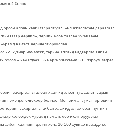
ломжтой болно.
д орсон албан хаагч тасралтгүй 5 жил ажилласны дараагаас
сгийн газар өөрчилж, төрийн алба хаасан хугацааны
 журамд нэмэлт, өөрчлөлт орууллаа.
өлс 2-5 хувиар нэмэгдэж, төрийн албанд чадварлаг албан
эх боломж нэмэгдэнэ. Энэ арга хэмжээнд 50.1 тэрбум төгрөг
төрийн захиргааны албан хаагчид албан тушаалын сарын
гийн нэмэгдэл олгохоор боллоо. Мөн аймаг, сумын иргэдийн
өө төрийн захиргааны албан хаагчид олгох орон нутгийн
длаар холбогдох журамд нэмэлт, өөрчлөлт орууллаа.
ны албан хаагчийн цалин хөлс 20-100 хувиар нэмэгдэнэ.