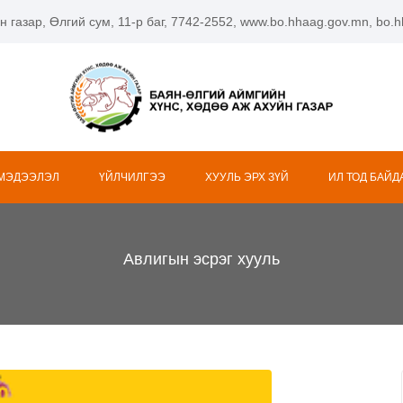
н газар, Өлгий сум, 11-р баг, 7742-2552, www.bo.hhaag.gov.mn, bo
 МЭДЭЭЛЭЛ
ҮЙЛЧИЛГЭЭ
ХУУЛЬ ЭРХ ЗҮЙ
ИЛ ТОД БАЙД
Авлигын эсрэг хууль