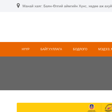
Skip
Манай хаяг: Баян-Өлгий аймгийн Хүнс, хөдөө аж ахуй
to
content
НҮҮР
БАЙГУУЛЛАГА
БОДЛОГО
МЭДЭЭ,