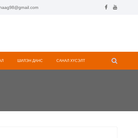
.hhaag98@gmail.com
АЛ
ШИЛЭН ДАНС
САНАЛ ХҮСЭЛТ