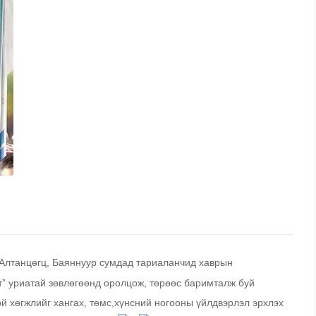
 Алтанцөгц, Баяннуур сумдад тариаланчид хаврын
т” уриатай зөвлөгөөнд оролцож, төрөөс баримталж буй
й хөгжлийг хангах, төмс,хүнсний ногооны үйлдвэрлэл эрхлэх