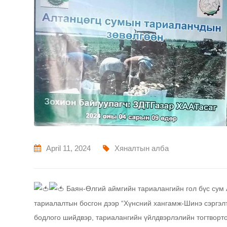
April 11, 2024
Хяналтын алба
Баян-Өлгий аймгийн тариалангийн гол бүс сум
тариалалтын босгон дээр “Хүнсний хангамж-Шинэ сэргэл
бодлого шийдвэр, тариалангийн үйлдвэрлэлийн тогтворто