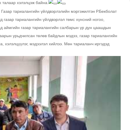
х талаар хэлэлцэж байна.
н Газар тариалангийн үйлдвэрлэлийн мэргэжилтэн Р.Бекболат
д газар тариалангийн үйлдвэрлэл төмс хүнсний ногоо,
өнд аймгийн газар тариалангийн салбарын үр дүн цаашдын
гаарын урьдчилсан төлөв байдлын мэдээ, газар тариалангийн
а, хэлэлцүүлэг, мэдээлэл хийлээ. Мөн тариаланч иргэдэд