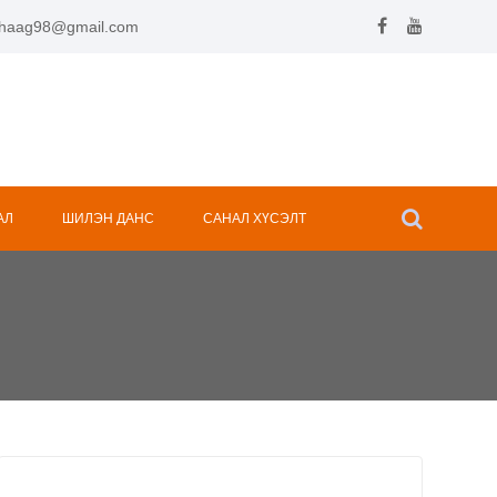
.hhaag98@gmail.com
АЛ
ШИЛЭН ДАНС
САНАЛ ХҮСЭЛТ