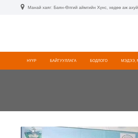
Skip
Манай хаяг: Баян-Өлгий аймгийн Хүнс, хөдөө аж ахуй
to
content
НҮҮР
БАЙГУУЛЛАГА
БОДЛОГО
МЭДЭЭ,