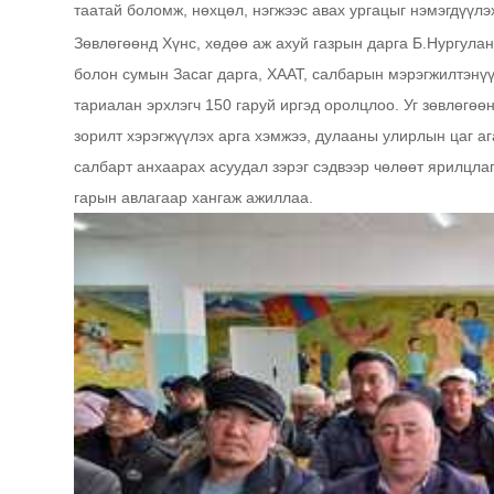
таатай боломж, нөхцөл, нэгжээс авах ургацыг нэмэгдүүлэ
Зөвлөгөөнд Хүнс, хөдөө аж ахуй газрын дарга Б.Нургула
болон сумын Засаг дарга, ХААТ, салбарын мэрэгжилтэнүү
тариалан эрхлэгч 150 гаруй иргэд оролцлоо. Уг зөвлөгө
зорилт хэрэгжүүлэх арга хэмжээ, дулааны улирлын цаг а
салбарт анхаарах асуудал зэрэг сэдвээр чөлөөт ярилцлаг
гарын авлагаар хангаж ажиллаа.