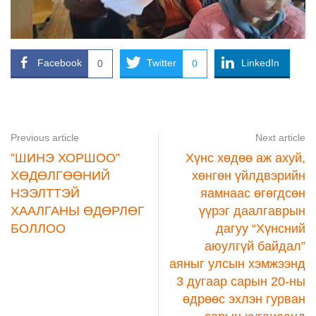
Facebook
Twitter
LinkedIn
0
0
Previous article
Next article
”ШИНЭ ХОРШОО”
Хүнс хөдөө аж ахуй,
ХӨДӨЛГӨӨНИЙ
хөнгөн үйлдвэрийн
НЭЭЛТТЭЙ
яамнаас өгөгдсөн
ХААЛГАНЫ ӨДӨРЛӨГ
үүрэг даалгаврын
БОЛЛОО
дагуу “Хүнсний
аюулгүй байдал”
аяныг улсын хэмжээнд
3 дугаар сарын 20-ны
өдрөөс эхлэн гурван