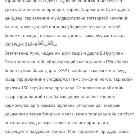
тариалалтын босгон дээр “Хүнсний хангамж-Шинэ сэргэлт”
уриатай зөвлөгөөнд оролцож, төрөөс баримталж буй бодлого
шийдвэр, тариалангийн үйлдвэрлэлийн тогтвортой хөгжлийг
хангах, төмс,хүнсний ногооны үйлдвэрлэл эрхлэх таатай
боломж, нөхцөл, нэгжээс авах ургацыг нэмэгдүүлэх талаар
хэлэлцэж байна.
Зөвлөгөөнд Хүнс, хөдөө аж ахуй газрын дарга Б.Нургулан
Газар тариалангийн үйлдвэрлэлийн мэргэжилтэн Р.Бекболат
болон сумын Засаг дарга, ХААТ, салбарын мэрэгжилтэнүүд
газар тариалангийн үйлдвэрлэл төмс хүнсний ногоо, тариалан
эрхлэгч 150 гаруй иргэд оролцлоо. Уг зөвлөгөөнд аймгийн
газар тариалангийн салбарын үр дүн цаашдын зорилт
хэрэгжүүлэх арга хэмжээ, дулааны улирлын цаг агаарын
урьдчилсан төлөв байдлын мэдээ, газар тариалангийн салбарт
анхаарах асуудал зэрэг сэдвээр чөлөөт ярилцлага,
хэлэлцүүлэг, мэдээлэл хийлээ. Мөн тариаланч иргэдэд гарын