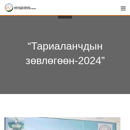
Skip
to
content
“Тариаланчдын
зөвлөгөөн-2024”