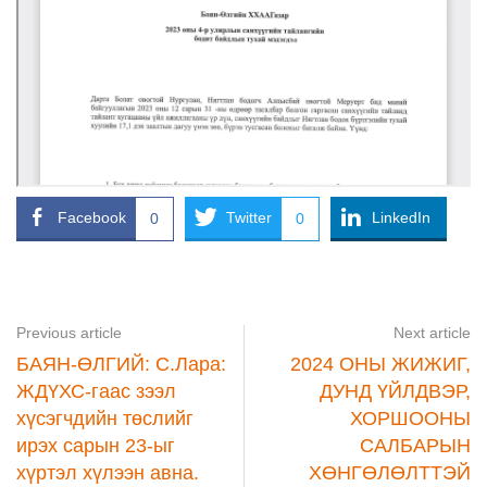
Facebook
Twitter
LinkedIn
0
0
Previous article
Next article
БАЯН-ӨЛГИЙ: С.Лара:
2024 ОНЫ ЖИЖИГ,
ЖДҮХС-гаас зээл
ДУНД ҮЙЛДВЭР,
хүсэгчдийн төслийг
ХОРШООНЫ
ирэх сарын 23-ыг
САЛБАРЫН
хүртэл хүлээн авна.
ХӨНГӨЛӨЛТТЭЙ