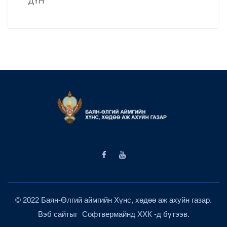
ДҮН
© 2022 Баян-Өлгий аймгийн Хүнс, хөдөө аж ахуйн газар.
Вэб сайтыг
Софтвермайнд ХХК
-д бүтээв.