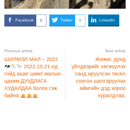
Facebook
Twitter
LinkedIn
0
0
Previous article
Next article
ШИЛМЭЛ МАЛ – 2022
Жижиг, дунд
2022.10.21-нд
үйлдвэрийг хөгжүүлэх
гойд ашиг шимт малын
санд ирүүлсэн төсөл
цахим ДУУДЛАГА
сонгон шалгаруулах
ХУДАЛДАА болох гэж
аймгийн дэд хороо
байна
хуралдлаа.