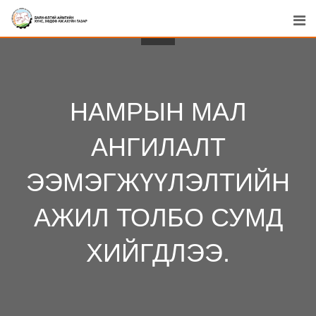
Skip
to
content
НАМРЫН МАЛ
АНГИЛАЛТ
ЭЭМЭГЖҮҮЛЭЛТИЙН
АЖИЛ ТОЛБО СУМД
ХИЙГДЛЭЭ.