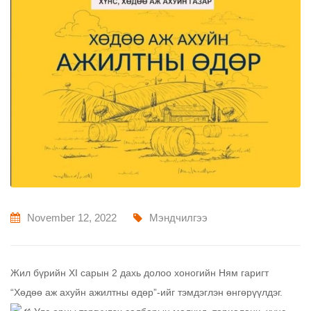
November 12, 2022
Мэндчилгээ
Жил бүрийн XI сарын 2 дахь долоо хоногийн Ням гаригт
“Хөдөө аж ахуйн ажилтны өдөр”-ийг тэмдэглэн өнгөрүүлдэг.