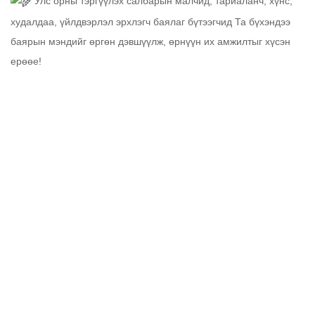
Улс орны тэргүүлэх салбарын малчид, тариаланч, хүнс,
худалдаа, үйлдвэрлэл эрхлэгч баялаг бүтээгчид Та бүхэндээ
баярын мэндийг өргөн дэвшүүлж, өрнүүн их амжилтыг хүсэн
ерөөе!