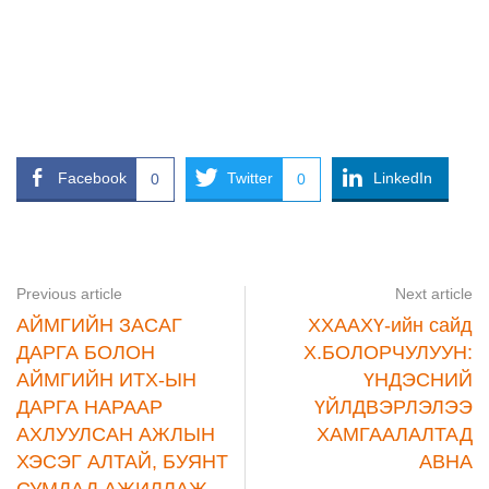
Facebook
Twitter
LinkedIn
0
0
Previous article
Next article
АЙМГИЙН ЗАСАГ
ХХААХҮ-ийн сайд
ДАРГА БОЛОН
Х.БОЛОРЧУЛУУН:
АЙМГИЙН ИТХ-ЫН
ҮНДЭСНИЙ
ДАРГА НАРААР
ҮЙЛДВЭРЛЭЛЭЭ
АХЛУУЛСАН АЖЛЫН
ХАМГААЛАЛТАД
ХЭСЭГ АЛТАЙ, БУЯНТ
АВНА
СУМДАД АЖИЛЛАЖ