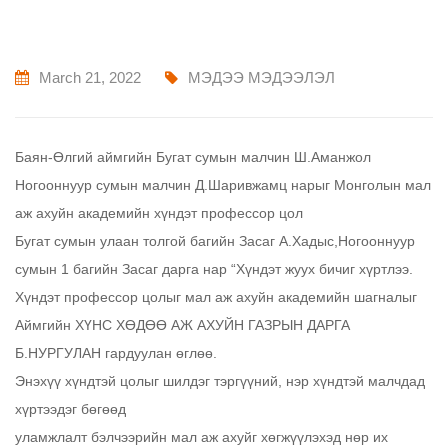
March 21, 2022
МЭДЭЭ МЭДЭЭЛЭЛ
Баян-Өлгий аймгийн Бугат сумын малчин Ш.Аманжол
Ногооннуур сумын малчин Д.Шаривжамц нарыг Монголын мал
аж ахуйн академийн хүндэт профессор цол
Бугат сумын улаан толгой багийн Засаг А.Хадыс,Ногооннуур
сумын 1 багийн Засаг дарга нар “Хүндэт жуух бичиг хүртлээ.
Хүндэт профессор цолыг мал аж ахуйн академийн шагналыг
Аймгийн ХҮНС ХӨДӨӨ АЖ АХУЙН ГАЗРЫН ДАРГА
Б.НУРГУЛАН гардуулан өглөө.
Энэхүү хүндтэй цолыг шилдэг тэргүүний, нэр хүндтэй малчдад
хүртээдэг бөгөөд
уламжлалт бэлчээрийн мал аж ахуйг хөгжүүлэхэд нөр их