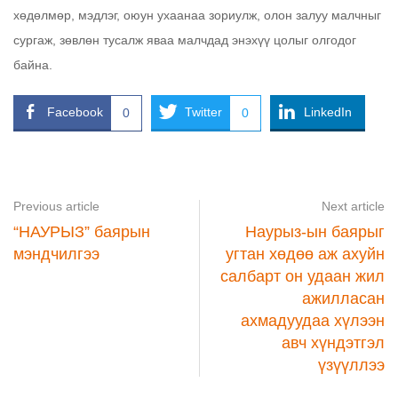
хөдөлмөр, мэдлэг, оюун ухаанаа зориулж, олон залуу малчныг
сургаж, зөвлөн тусалж яваа малчдад энэхүү цолыг олгодог
байна.
Facebook
Twitter
LinkedIn
0
0
Previous article
Next article
“НАУРЫЗ” баярын
Наурыз-ын баярыг
мэндчилгээ
угтан хөдөө аж ахуйн
салбарт он удаан жил
ажилласан
ахмадуудаа хүлээн
авч хүндэтгэл
үзүүллээ