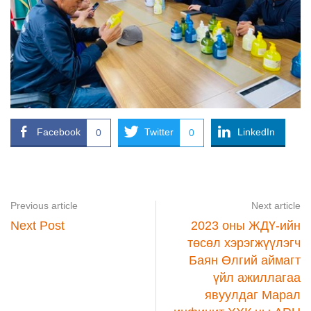
Facebook
Twitter
LinkedIn
0
0
Previous article
Next article
Next Post
2023 оны ЖДҮ-ийн
төсөл хэрэгжүүлэгч
Баян Өлгий аймагт
үйл ажиллагаа
явуулдаг Марал