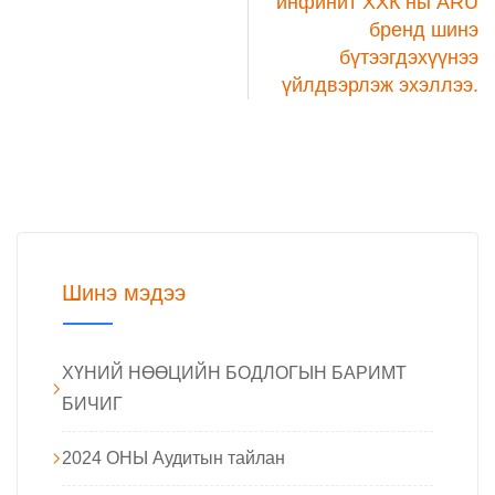
инфинит ХХК ны ARU
бренд шинэ
бүтээгдэхүүнээ
үйлдвэрлэж эхэллээ.
Шинэ мэдээ
ХҮНИЙ НӨӨЦИЙН БОДЛОГЫН БАРИМТ
БИЧИГ
2024 ОНЫ Аудитын тайлан