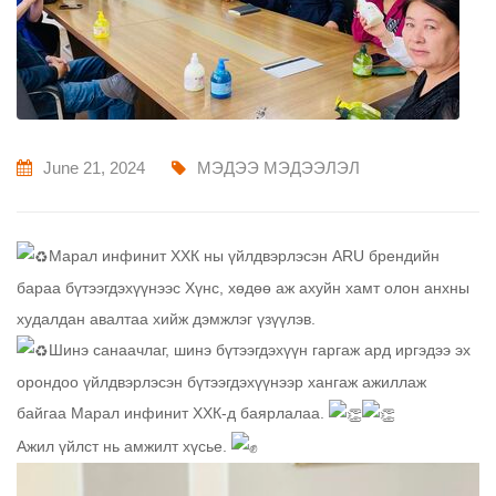
June 21, 2024
МЭДЭЭ МЭДЭЭЛЭЛ
Марал инфинит ХХК ны үйлдвэрлэсэн ARU брендийн
бараа бүтээгдэхүүнээс Хүнс, хөдөө аж ахуйн хамт олон анхны
худалдан авалтаа хийж дэмжлэг үзүүлэв.
Шинэ санаачлаг, шинэ бүтээгдэхүүн гаргаж ард иргэдээ эх
орондоо үйлдвэрлэсэн бүтээгдэхүүнээр хангаж ажиллаж
байгаа Марал инфинит ХХК-д баярлалаа.
Ажил үйлст нь амжилт хүсье.