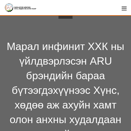
Skip
to
content
Марал инфинит ХХК ны
үйлдвэрлэсэн ARU
брэндийн бараа
бүтээгдэхүүнээс Хүнс,
хөдөө аж ахуйн хамт
олон анхны худалдаан