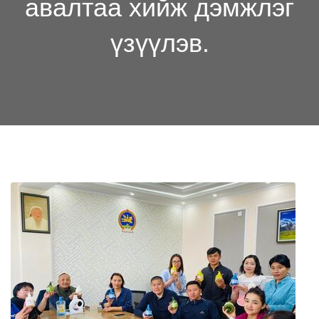
авалтаа хийж дэмжлэг
үзүүлэв.