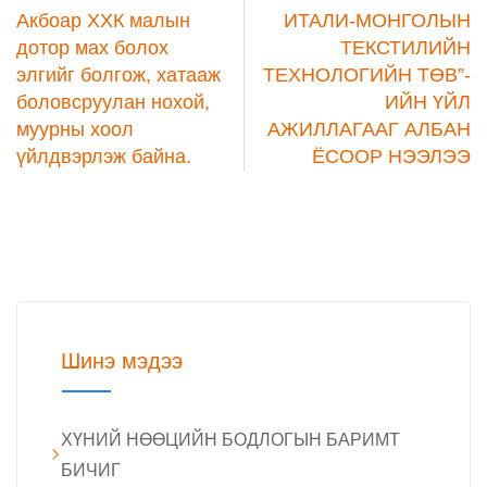
Акбоар ХХК малын
ИТАЛИ-МОНГОЛЫН
дотор мах болох
ТЕКСТИЛИЙН
элгийг болгож, хатааж
ТЕХНОЛОГИЙН ТӨВ”-
боловсруулан нохой,
ИЙН ҮЙЛ
муурны хоол
АЖИЛЛАГААГ АЛБАН
үйлдвэрлэж байна.
ЁСООР НЭЭЛЭЭ
Шинэ мэдээ
ХҮНИЙ НӨӨЦИЙН БОДЛОГЫН БАРИМТ
БИЧИГ