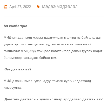
April 27, 2022
МЭДЭЭ МЭДЭЭЛЭЛ
Ач холбогдол
МИД-ын даатгалд малаа даатгуулсан малчид нь байгаль, цаг
уурын эрс тэрс нөхцөлөөс үүдэлтэй ихээхэн хэмжээний
гамшигийг /ГАН,ЗУД/ хохирол багатайгаар даван туулах бодит
боломжоор хангагдаж байгаа юм.
Юуг даатгах вэ
?
МИД-д хонь, ямаа, үхэр, адуу, тэмээн сүргийг даатгалд
хамруулна.
Даатгагч даатгалын зүйлийг ямар эрсдэлээс даатгах вэ?