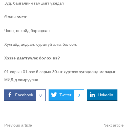
Зуд, байгалийн гамшигт үзэгдэл
Өвчин эмгэг
Чоно, нохойд баригдсан
Хулгайд алдсан, сураггүй алга болсон.
Хэзээ даатгуулж болох вэ?
01 сарын 01-ээс 6 сарын 30-ыг хүртлэх хугацаанд малчдыг
МИД-д хамруулна
Facebook
Twitter
LinkedIn
0
0
Previous article
Next article