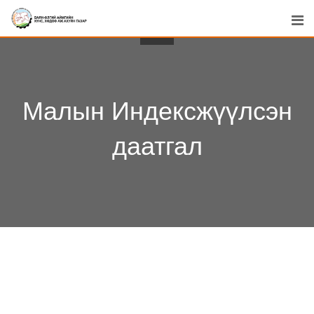
Skip
to
content
Малын Индексжүүлсэн
даатгал