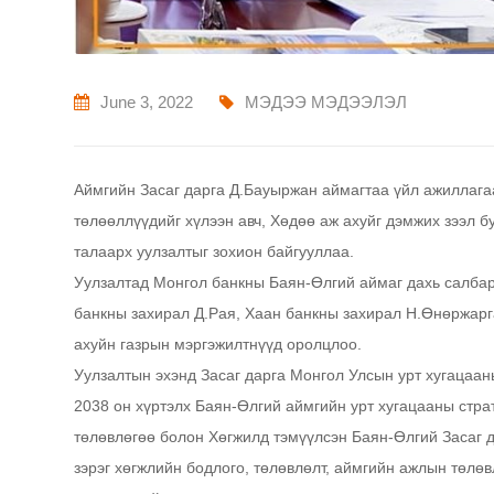
June 3, 2022
МЭДЭЭ МЭДЭЭЛЭЛ
Аймгийн Засаг дарга Д.Бауыржан аймагтаа үйл ажиллаг
төлөөллүүдийг хүлээн авч, Хөдөө аж ахуйг дэмжих зээл б
талаарх уулзалтыг зохион байгууллаа.
Уулзалтад Монгол банкны Баян-Өлгий аймаг дахь салбар
банкны захирал Д.Рая, Хаан банкны захирал Н.Өнөржарг
ахуйн газрын мэргэжилтнүүд оролцлоо.
Уулзалтын эхэнд Засаг дарга Монгол Улсын урт хугацаан
2038 он хүртэлх Баян-Өлгий аймгийн урт хугацааны страт
төлөвлөгөө болон Хөгжилд тэмүүлсэн Баян-Өлгий Засаг 
зэрэг хөгжлийн бодлого, төлөвлөлт, аймгийн ажлын төлө