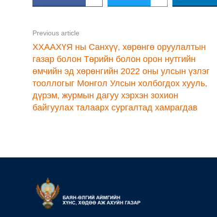
Previous article
ХХААХҮЯ ны Санхүү, хөрөнгө оруулалтын
газар болон Төрийн болон орон нутгийн
өмчийн эд хөрөнгийн 2022 оны улсын үзлэг
тооллогыг Монгол Улсын холбогдох хууль,
дүрэм, журмын дагуу хэрхэн зохион
байгуулах талаарх сургалтад хамрагдав