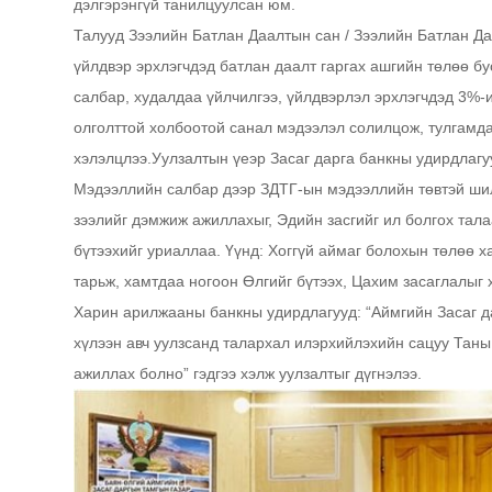
дэлгэрэнгүй танилцуулсан юм.
Талууд Зээлийн Батлан Даалтын сан / Зээлийн Батлан Д
үйлдвэр эрхлэгчдэд батлан даалт гаргах ашгийн төлөө бу
салбар, худалдаа үйлчилгээ, үйлдвэрлэл эрхлэгчдэд 3%
олголттой холбоотой санал мэдээлэл солилцож, тулгамда
хэлэлцлээ.Уулзалтын үеэр Засаг дарга банкны удирдлагу
Мэдээллийн салбар дээр ЗДТГ-ын мэдээллийн төвтэй ши
зээлийг дэмжиж ажиллахыг, Эдийн засгийг ил болгох тал
бүтээхийг уриаллаа. Үүнд: Хоггүй аймаг болохын төлөө х
тарьж, хамтдаа ногоон Өлгийг бүтээх, Цахим засаглалыг
Харин арилжааны банкны удирдлагууд: “Аймгийн Засаг да
хүлээн авч уулзсанд талархал илэрхийлэхийн сацуу Таны 
ажиллах болно” гэдгээ хэлж уулзалтыг дүгнэлээ.