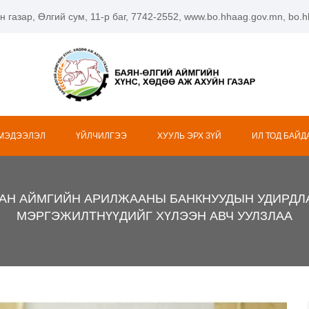
н газар, Өлгий сум, 11-р баг, 7742-2552, www.bo.hhaag.gov.mn, bo
 МЭДЭЭЛЭЛ
ҮЙЛЧИЛГЭЭ
ХУУЛЬ ЭРХ ЗҮЙ
ИЛ ТОД БАЙД
ЖАН АЙМГИЙН АРИЛЖААНЫ БАНКНУУДЫН УДИРДЛ
МЭРГЭЖИЛТНҮҮДИЙГ ХҮЛЭЭН АВЧ УУЛЗЛАА