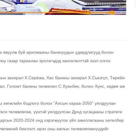
аа явуулж буй арилжааны банкнуудын удирдлагууд болон
уюу газар тариалан эрхлэгчдэд хөнгөлөлттэй зээл олгох
ын захирал Х.Серёжа, Хас банкны захирал Х.Сьезгүл, Төрийн
ал, Голомт банкны төлөөлөл С.Хуанбек, болон Хүнс, хөдөө аж
ы хөгжлийн бодлого болох “Алсын хараа-2050” уялдуулан
еги төлөвлөгөө, үүнтэй уялдуулсан Дунд хугацааны стратеги
даргын 2020-2024 онд хэрэгжүүлэх үйл ажиллагааны хөтөлбөр
влөгөөний биелэлт, ирэх оны ажлын төлөвлөгөөнүүдийг