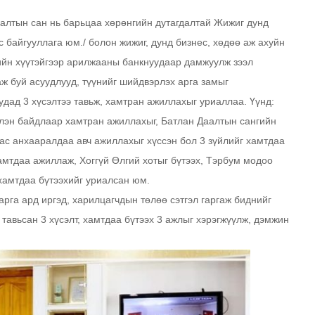
аалтын сан нь барьцаа хөрөнгийн дутагдалтай Жижиг дунд
с байгууллага юм./ болон жижиг, дунд бизнес, хөдөө аж ахуйн
-ийн хүүтэйгээр арилжааны банкнуудаар дамжуулж зээл
ж буй асуудлууд, түүнийг шийдвэрлэх арга замыг
удад 3 хүсэлтээ тавьж, хамтран ажиллахыг уриаллаа. Үүнд:
лэн байдлаар хамтран ажиллахыг, Батлан Даалтын сангийн
аас анхааралдаа авч ажиллахыг хүссэн бол 3 зүйлийг хамтдаа
амтдаа ажиллаж, Хоггүй Өлгий хотыг бүтээх, Тэрбум модоо
 хамтдаа бүтээхийг уриалсан юм.
рга ард иргэд, харилцагчдын төлөө сэтгэл гаргаж биднийг
тавьсан 3 хүсэлт, хамтдаа бүтээх 3 ажлыг хэрэгжүүлж, дэмжин