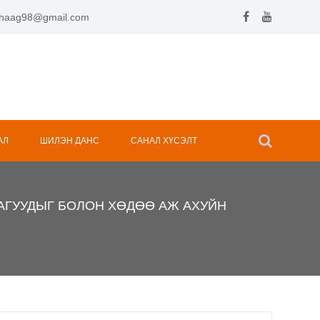
.hhaag98@gmail.com
АЛ
ШИЛЭН ДАНС
САНАЛ ХҮСЭЛТ
АГУУДЫГ БОЛОН ХӨДӨӨ АЖ АХУЙН