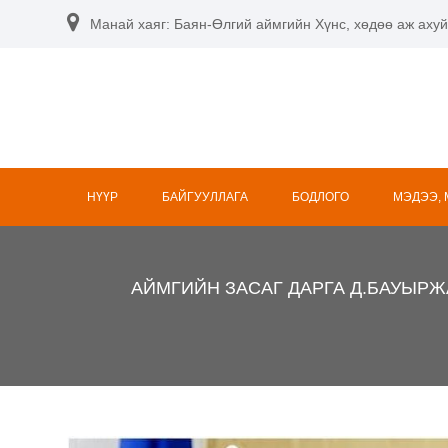
Skip
Манай хаяг: Баян-Өлгий аймгийн Хүнс, хөдөө аж ахуй
to
content
НҮҮР
БАЙГУУЛЛАГА
БОДЛОГО
МЭДЭЭ,
АЙМГИЙН ЗАСАГ ДАРГА Д.БАУЫР