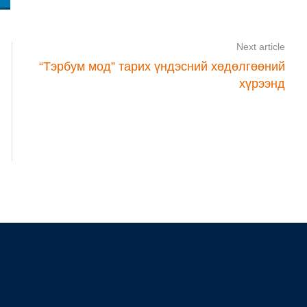
Next article
“Тэрбум мод” тарих үндэсний хөдөлгөөний
хүрээнд