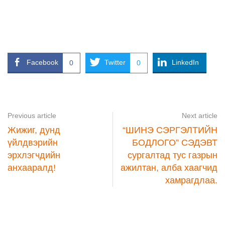
Facebook
Twitter
LinkedIn
0
0
Previous article
Next article
Жижиг, дунд
“ШИНЭ СЭРГЭЛТИЙН
үйлдвэрийн
БОДЛОГО” СЭДЭВТ
эрхлэгчдийн
сургалтад тус газрын
анхааралд!
ажилтан, алба хаагчид
хамрагдлаа.