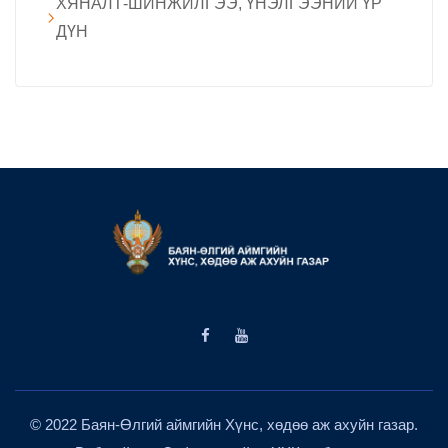
ХЯНАЛТ-ШИНЖИЛГЭЭ, ҮНЭЛГЭЭНИЙ ҮР
ДҮН
© 2022 Баян-Өлгий аймгийн Хүнс, хөдөө аж ахуйн газар.