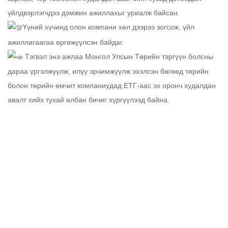
үйлдвэрлэгчдээ дэмжин ажиллахыг уриалж байсан.
Үүний хүчинд олон компани хөл дээрээ зогсож, үйл
ажиллагаагаа өргөжүүлсэн байдаг.
Тэгвэл энэ ажлаа Монгол Улсын Төрийн тэргүүн болсны
дараа үргэлжүүлж, илүү эрчимжүүлж эхэлсэн бөгөөд төрийн
болон төрийн өмчит компаниудад ЕТГ-аас эх оронч худалдан
авалт хийх тухай албан бичиг хүргүүлээд байна.