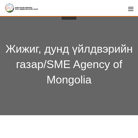
Skip
to
content
Жижиг, дунд үйлдвэрийн
газар/SME Agency of
Mongolia