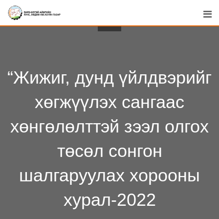
Skip
to
content
“Жижиг, дунд үйлдвэрийг
хөгжүүлэх сангаас
хөнгөлөлттэй зээл олгох
төсөл сонгон
шалгаруулах хорооны
хурал-2022