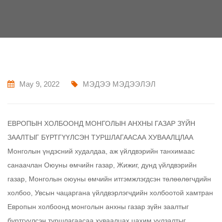
May 9, 2022
МЭДЭЭ МЭДЭЭЛЭЛ
ЕВРОПЫН ХОЛБООНД МОНГОЛЫН АНХНЫ ГАЗАР ЗҮЙН
ЗААЛТЫГ БҮРТГҮҮЛСЭН ТУРШЛАГААСАА ХУВААЛЦЛАА
Монголын үндэсний худалдаа, аж үйлдвэрийн танхимаас
санаачлан Оюуны өмчийн газар, Жижиг, дунд үйлдвэрийн
газар, Монголын оюуны өмчийн итгэмжлэгдсэн төлөөлөгчдийн
холбоо, Увсын чацаргана үйлдвэрлэгчдийн холбоотой хамтран
Европын холбоонд монголын анхны газар зүйн заалтыг
бүртгүүлсэн туршлагаасаа хуваалцах цахим уулзалтыг