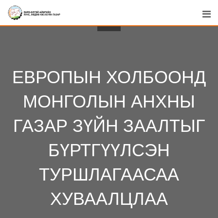
Skip
to
content
ЕВРОПЫН ХОЛБООНД
МОНГОЛЫН АНХНЫ
ГАЗАР ЗҮЙН ЗААЛТЫГ
БҮРТГҮҮЛСЭН
ТУРШЛАГААСАА
ХУВААЛЦЛАА