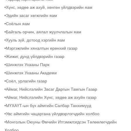
•Хүнс, хөдөө аж ахуй, хөнгөн үйлдвэрийн яам
•Эдийн засаг хөгжлийн яам
•Соёлын яам
•Байгаль орчин, аялал жуулчлалын яам
•Хууль зүй, дотоод хэргийн яам
•Мэргэжлийн хяналтын ерөнхий газар
•Жижиг, дунд үйлдвэрийн газар
•Шинжлэх Ухааны Парк
•Шинжлэх Ухааны Академи
•Соёл, урлагийн газар
•Аймаг, Нийслэлийн Засаг Даргын Тамгын Газар
•Аймаг, Нийслэлийн Хүнс, хөдөө аж ахуйн газар
•МҮХАҮТ-ын бүх аймгийн Салбар Танхимууд
•Увс аймгийн чацаргана үйлдвэрлэгчдийн холбоо
•Монголын Оюуны Өмчийн Итгэмжлэгдсэн Төлөөлөгчдийн
Холбоо