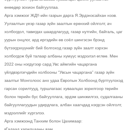
өнөөдөр зохион байгууллаа.
Арга хэмжээг ЖДҮ-ийн газрын дарга Я.Эрдэнэсайхан нээв.
Уулзалтын үеэр газар зүйн заалтын ерөнхий ойлголт, ач
холбогдол, тавигдах шаардлагууд, газар нутгийн, байгаль, цаг
уурын онцлог, ард иргэдийн өв соёл шингэсэн брэнд
бүтээгдэхүүнийг бий болгоход газар зүйн заалт хэрхэн
холбогдож буй талаар албаны хүмүүс мэдээлэл өглөө. Мөн
2022 оны нэгдүгээр сард Увс аймгийн чацаргана
үйлдвэрлэгчдийн холбооны “Увсын чацаргана” газар зүйн
заалтыг Монголоос анх удаа Европын Холбоонд бүртгүүлэхэд
гарсан сорилтууд, туршлагаас хуваалцах зорилгоор төрийн
болон төрийн бус байгууллага, эрдэм шинжилгээ, судалгааны
байгууллагуудын удирдлага, албан хаагчдад нэгдсэн ойлголт,
мэдээллийг хүргэлээ.
Арга хэмжээнд Танхим болон Цахимаар:
•Гадаад харилцааны яам