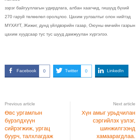
зэрэг байгууллагын удирдлага, албан хаагчид, гишүүд бүхий
270 гаруй төлөөлөл оролцлоо. Цахим уулзалтыг олон нийтэд
МҮХАҮТ, Жижиг, дунд үйлдвэрийн газар, Оюуны өмчийн газрын
цахим хуудсаар тус тус шууд дамжуулан хүргэлээ.
Facebook
Twitter
LinkedIn
0
0
Previous article
Next article
Өвс ургамлын
Хүн амыг урьдчилан
бүрэлдхүүн
сэргийлэх үзлэг,
сийрэгжиж, ургац
шинжилгээнд
буурч, талхлагдаж
хамаарагдлаа.