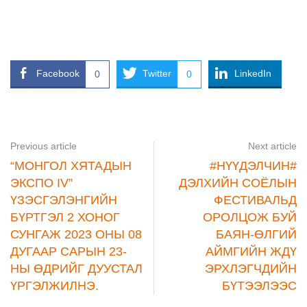
Facebook
Twitter
LinkedIn
0
0
Previous article
Next article
“МОНГОЛ ХЯТАДЫН
#НҮҮДЭЛЧИН#
ЭКСПО IV”
ДЭЛХИЙН СОЁЛЫН
ҮЗЭСГЭЛЭНГИЙН
ФЕСТИВАЛЬД
БҮРТГЭЛ 2 ХОНОГ
ОРОЛЦОЖ БУЙ
СУНГАЖ 2023 ОНЫ 08
БАЯН-ӨЛГИЙ
ДУГААР САРЫН 23-
АЙМГИЙН ЖДҮ
НЫ ӨДРИЙГ ДУУСТАЛ
ЭРХЛЭГЧДИЙН
ҮРГЭЛЖИЛНЭ.
БҮТЭЭЛЭЭС