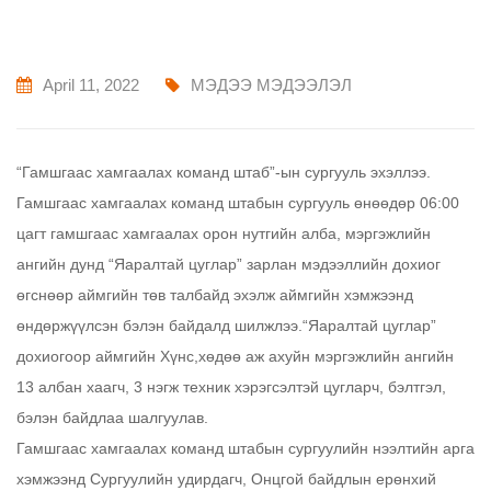
April 11, 2022
МЭДЭЭ МЭДЭЭЛЭЛ
“Гамшгаас хамгаалах команд штаб”-ын сургууль эхэллээ.
Гамшгаас хамгаалах команд штабын сургууль өнөөдөр 06:00
цагт гамшгаас хамгаалах орон нутгийн алба, мэргэжлийн
ангийн дунд “Яаралтай цуглар” зарлан мэдээллийн дохиог
өгснөөр аймгийн төв талбайд эхэлж аймгийн хэмжээнд
өндөржүүлсэн бэлэн байдалд шилжлээ.“Яаралтай цуглар”
дохиогоор аймгийн Хүнс,хөдөө аж ахуйн мэргэжлийн ангийн
13 албан хаагч, 3 нэгж техник хэрэгсэлтэй цугларч, бэлтгэл,
бэлэн байдлаа шалгуулав.
Гамшгаас хамгаалах команд штабын сургуулийн нээлтийн арга
хэмжээнд Сургуулийн удирдагч, Онцгой байдлын ерөнхий