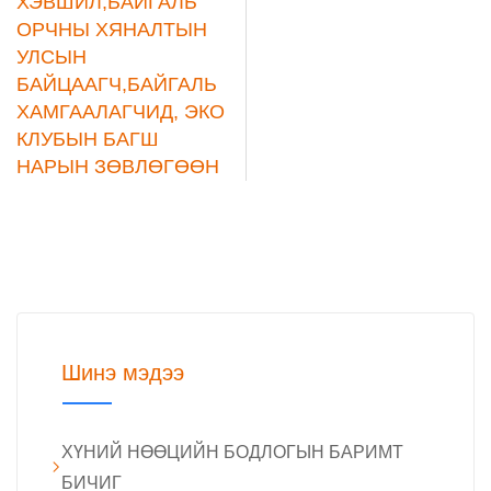
ХЭВШИЛ,БАЙГАЛЬ
ОРЧНЫ ХЯНАЛТЫН
УЛСЫН
БАЙЦААГЧ,БАЙГАЛЬ
ХАМГААЛАГЧИД, ЭКО
КЛУБЫН БАГШ
НАРЫН ЗӨВЛӨГӨӨН
Шинэ мэдээ
ХҮНИЙ НӨӨЦИЙН БОДЛОГЫН БАРИМТ
БИЧИГ