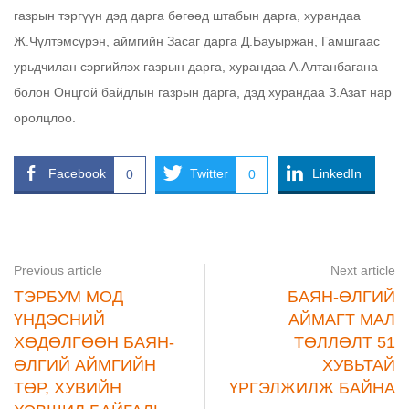
газрын тэргүүн дэд дарга бөгөөд штабын дарга, хурандаа
Ж.Чүлтэмсүрэн, аймгийн Засаг дарга Д.Бауыржан, Гамшгаас
урьдчилан сэргийлэх газрын дарга, хурандаа А.Алтанбагана
болон Онцгой байдлын газрын дарга, дэд хурандаа З.Азат нар
оролцлоо.
Facebook
Twitter
LinkedIn
0
0
Previous article
Next article
ТЭРБУМ МОД
БАЯН-ӨЛГИЙ
ҮНДЭСНИЙ
АЙМАГТ МАЛ
ХӨДӨЛГӨӨН БАЯН-
ТӨЛЛӨЛТ 51
ӨЛГИЙ АЙМГИЙН
ХУВЬТАЙ
ТӨР, ХУВИЙН
ҮРГЭЛЖИЛЖ БАЙНА