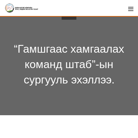
Skip
to
content
“Гамшгаас хамгаалах
команд штаб”-ын
сургууль эхэллээ.