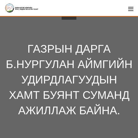
Skip
to
content
ГАЗРЫН ДАРГА
Б.НУРГУЛАН АЙМГИЙН
УДИРДЛАГУУДЫН
ХАМТ БУЯНТ СУМАНД
АЖИЛЛАЖ БАЙНА.