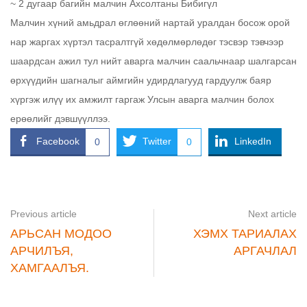
~ 2 дугаар багийн малчин Ахсолтаны Бибигүл
Малчин хүний амьдрал өглөөний нартай уралдан босож орой
нар жаргах хүртэл тасралтгүй хөдөлмөрлөдөг тэсвэр тэвчээр
шаардсан ажил тул нийт аварга малчин саальчнаар шалгарсан
өрхүүдийн шагналыг аймгийн удирдлагууд гардуулж баяр
хүргэж илүү их амжилт гаргаж Улсын аварга малчин болох
ерөөлийг дэвшүүллээ.
Facebook
Twitter
LinkedIn
0
0
Previous article
Next article
АРЬСАН МОДОО
ХЭМХ ТАРИАЛАХ
АРЧИЛЪЯ,
АРГАЧЛАЛ
ХАМГААЛЪЯ.