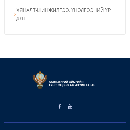
ХЯНАЛТ-ШИНЖИЛГЭЭ, ҮНЭЛГЭЭНИЙ ҮР
ДҮН