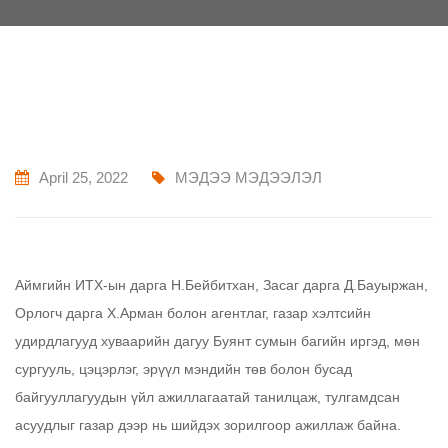
April 25, 2022
МЭДЭЭ МЭДЭЭЛЭЛ
Аймгийн ИТХ-ын дарга Н.Бейбитхан, Засаг дарга Д.Бауыржан,
Орлогч дарга Х.Арман болон агентлаг, газар хэлтсийн
удирдлагууд хуваарийн дагуу Буянт сумын багийн иргэд, мөн
сургууль, цэцэрлэг, эрүүл мэндийн төв болон бусад
байгууллагуудын үйл ажиллагаатай танилцаж, тулгамдсан
асуудлыг газар дээр нь шийдэх зорилгоор ажиллаж байна.