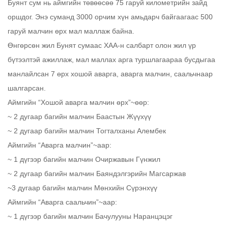
Буянт сум нь аймгийн төвөөсөө 75 гаруй километрийн зайд
оршдог. Энэ суманд 3000 орчим хүн амьдарч байгаагаас 500
гаруй малчин өрх мал маллаж байна.
Өнгөрсөн жил Бунят сумаас ХАА-н салбарт олон жил үр
бүтээлтэй ажиллаж, мал маллах арга туршлагаараа бусдыгаа
манлайлсан 7 өрх хошой аварга, аварга малчин, саальчнаар
шалгарсан.
Аймгийн “Хошой аварга малчин өрх”~өөр:
~ 2 дугаар багийн малчин Баастын Жүүхүү
~ 2 дугаар багийн малчин Тогталханы Алембек
Аймгийн “Аварга малчин”~аар:
~ 1 дүгээр багийн малчин Очиржавын Гүнжил
~ 2 дугаар багийн малчин Баяндэлгэрийн Магсаржав
~3 дугаар багийн малчин Мөнхийн Сүрэнхүү
Аймгийн “Аварга саальчин”~аар:
~ 1 дүгээр багийн малчин Бачулууны Наранцэцэг