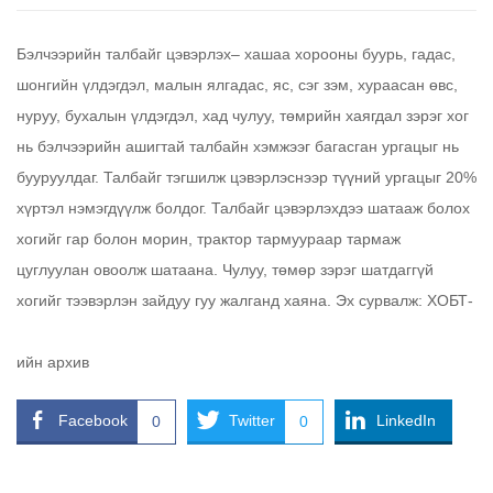
Бэлчээрийн талбайг цэвэрлэх– хашаа хорооны буурь, гадас,
шонгийн үлдэгдэл, малын ялгадас, яс, сэг зэм, хураасан өвс,
нуруу, бухалын үлдэгдэл, хад чулуу, төмрийн хаягдал зэрэг хог
нь бэлчээрийн ашигтай талбайн хэмжээг багасган ургацыг нь
бууруулдаг. Талбайг тэгшилж цэвэрлэснээр түүний ургацыг 20%
хүртэл нэмэгдүүлж болдог. Талбайг цэвэрлэхдээ шатааж болох
хогийг гар болон морин, трактор тармуураар тармаж
цуглуулан овоолж шатаана. Чулуу, төмөр зэрэг шатдаггүй
хогийг тээвэрлэн зайдуу гуу жалганд хаяна. Эх сурвалж: ХОБТ-
ийн архив
Facebook
Twitter
LinkedIn
0
0