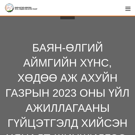
Skip
to
content
БАЯН-ӨЛГИЙ
АЙМГИЙН ХҮНС,
ХӨДӨӨ АЖ АХУЙН
ГАЗРЫН 2023 ОНЫ ҮЙЛ
АЖИЛЛАГААНЫ
ГҮЙЦЭТГЭЛД ХИЙСЭН