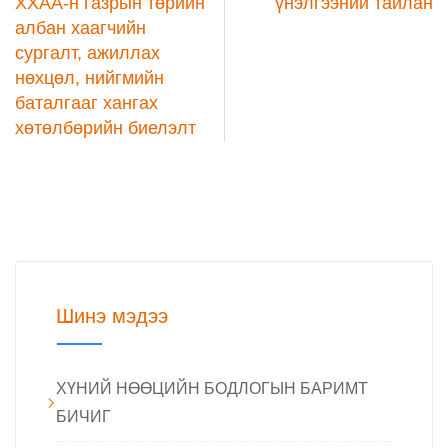
ХХАА-н газрын төрийн
үнэлгээний тайлан
албан хаагчийн
сургалт, ажиллах
нөхцөл, нийгмийн
баталгааг хангах
хөтөлбөрийн биелэлт
Шинэ мэдээ
ХҮНИЙ НӨӨЦИЙН БОДЛОГЫН БАРИМТ
БИЧИГ