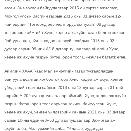
өгсөн. Энэ зохион байгуулалтаар 2015 он хүртэл ажиллаж,
Монгол улсын Засгийн газрын 2015 оны 01 дүгээр сарын 12-
ний өдрийн “Тогтоолд өөрчлөлт оруулах тухай” 08 дугаар
тогтоолоор аймгийн Хүнс, хөдөө аж ахуйн газар болгон зохион
байгуулагдаж, Хүнс, хөдөө аж ахуйн сайдын 2015 оны 02
дугаар сарын 09-ний А/18 дугаар тушаалаар аймгийн Хүнс,
хөдөө аж ахуйн газрын бүтэц, орон тоог шинэчлэн баталж өгөв.
Аймгийн ХХААГ-аас Мал эмнэлгийн газар тусгаарлагдан
байгуулагдсантай холбоотойгоор Хүнс, хөдөө аж ахуй, хөнгөн
үйлдвэрийн яамны сайдын 2018 оны 12 дугаар сарын 31-ний
өдрийн А-209 дүгээр тушаалаар аймгийн Хүнс, хөдөө аж ахуйн
газрын бүтэц, орон тоог өөрчлөн зохион байгуулсан. Хүнс,
хөдөө аж ахуй, хөнгөн үйлдвэрийн сайдын 2021 оны 03 дугаар
сарын 10-ны өдрийн А-63 дугаар тушаалаар Захиргаа аж
ахуйн алба, Мал үржлийн алба, Үйлдвэр, худалдаа