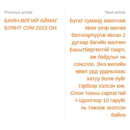
Previous article
Next article
БАЯН-ӨЛГИЙ АЙМАГ
Бугат суманд ажиллаж
БУЯНТ СУМ 2023 ОН
явах үеэр малаа
бэлчээрлүүлж явсан 2
дугаар багийн малчин
Бахытбергентэй таарч,
аж байдлыг нь
сонслоо. Энэ жилийн
өвөл урд урдныхаас
хатуу болж буйг
тэрбээр хэлсэн юм.
Олон тооны сарлагтай
ч одоогоор 10 гаруйг
нь тэжээж эхэлсэн
байна