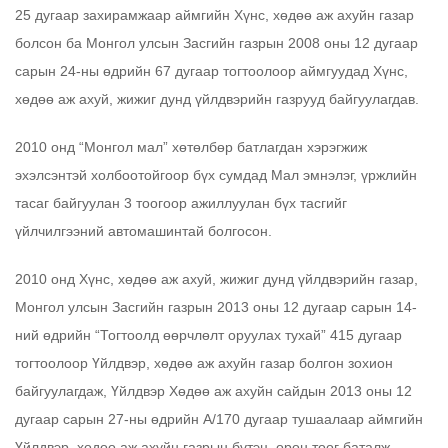
25 дугаар захирамжаар аймгийн Хүнс, хөдөө аж ахуйн газар
болсон ба Монгол улсын Засгийн газрын 2008 оны 12 дугаар
сарын 24-ны өдрийн 67 дугаар тогтоолоор аймгуудад Хүнс,
хөдөө аж ахуй, жижиг дунд үйлдвэрийн газрууд байгуулагдав.
2010 онд “Монгол мал” хөтөлбөр батлагдан хэрэгжиж
эхэлсэнтэй холбоотойгоор бүх сумдад Мал эмнэлэг, үржлийн
тасаг байгуулан 3 тоогоор ажиллуулан бүх тасгийг
үйлчилгээний автомашинтай болгосон.
2010 онд Хүнс, хөдөө аж ахуй, жижиг дунд үйлдвэрийн газар,
Монгол улсын Засгийн газрын 2013 оны 12 дугаар сарын 14-
ний өдрийн “Тогтоолд өөрчлөлт оруулах тухай” 415 дугаар
тогтоолоор Үйлдвэр, хөдөө аж ахуйн газар болгон зохион
байгуулагдаж, Үйлдвэр Хөдөө аж ахуйн сайдын 2013 оны 12
дугаар сарын 27-ны өдрийн А/170 дугаар тушаалаар аймгийн
Үйлдвэр, хөдөө аж ахуйн газрын бүтэц, орон тоог баталж