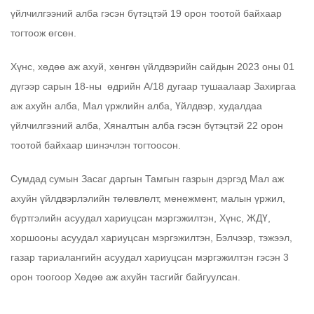
үйлчилгээний алба гэсэн бүтэцтэй 19 орон тоотой байхаар
тогтоож өгсөн.
Хүнс, хөдөө аж ахуй, хөнгөн үйлдвэрийн сайдын 2023 оны 01
дүгээр сарын 18-ны өдрийн А/18 дугаар тушаалаар Захиргаа
аж ахуйн алба, Мал үржлийн алба, Үйлдвэр, худалдаа
үйлчилгээний алба, Хяналтын алба гэсэн бүтэцтэй 22 орон
тоотой байхаар шинэчлэн тогтоосон.
Сумдад сумын Засаг даргын Тамгын газрын дэргэд Мал аж
ахуйн үйлдвэрлэлийн төлөвлөлт, менежмент, малын үржил,
бүртгэлийн асуудал хариуцсан мэргэжилтэн, Хүнс, ЖДҮ,
хоршооны асуудал хариуцсан мэргэжилтэн, Бэлчээр, тэжээл,
газар тариалангийн асуудал хариуцсан мэргэжилтэн гэсэн 3
орон тоогоор Хөдөө аж ахуйн тасгийг байгуулсан.