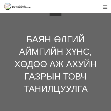
Skip
to
content
БАЯН-ӨЛГИЙ
АЙМГИЙН ХҮНС,
ХӨДӨӨ АЖ АХУЙН
ГАЗРЫН ТОВЧ
ТАНИЛЦУУЛГА